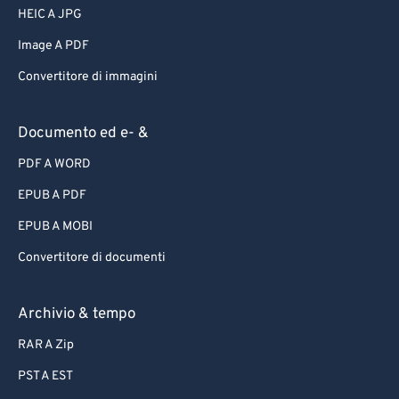
HEIC A JPG
Image A PDF
Convertitore di immagini
Documento ed e- &
PDF A WORD
EPUB A PDF
EPUB A MOBI
Convertitore di documenti
Archivio & tempo
RAR A Zip
PST A EST