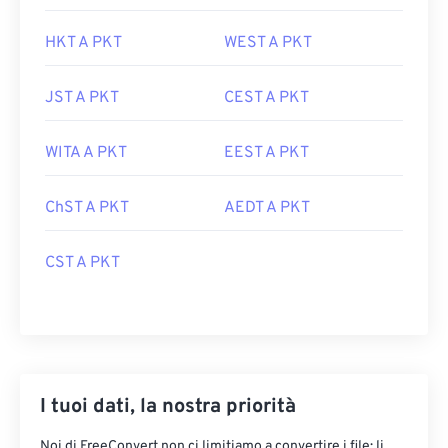
HKT A PKT
WEST A PKT
JST A PKT
CEST A PKT
WITA A PKT
EEST A PKT
ChST A PKT
AEDT A PKT
CST A PKT
I tuoi dati, la nostra priorità
Noi di FreeConvert non ci limitiamo a convertire i file: li