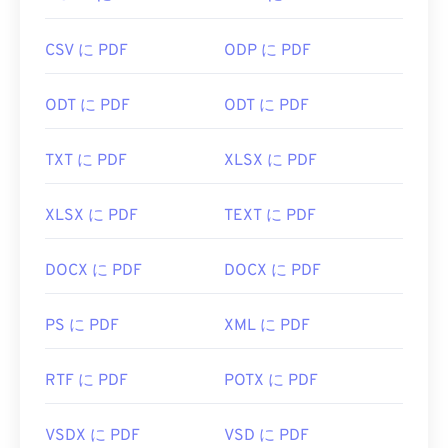
ファイルが開くようにしておくと非常に便利です。
もう少し高度な機能が欲しい場合は、
SumatraPDF
CSV に PDF
ODP に PDF
か
MuPDFを
強くお勧めします。どちらも無料で
す。
ODT に PDF
ODT に PDF
開発者:
ISO
初回リリース:
1993年6月15日
TXT に PDF
XLSX に PDF
役立つリンク:
XLSX に PDF
TEXT に PDF
https://en.wikipedia.org/wiki/Portable_Document_Form
https://acrobat.adobe.com/us/en/why-
DOCX に PDF
DOCX に PDF
adobe/about-adobe-pdf.html
PS に PDF
XML に PDF
RTF に PDF
POTX に PDF
VSDX に PDF
VSD に PDF