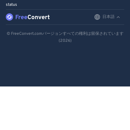
status
日本語
English
Deutsch
© FreeConvert.comバージョンすべての権利は留保されています
(2026)
Español
Français
Português
Italiano
Dutch
日本語
简体中文
繁體中文