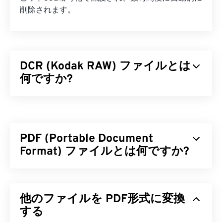
削除されます。
DCR (Kodak RAW) ファイルとは
何ですか?
Kodak RAW（DCR）は、コダック初のRAW画像フ
ァイル形式です。1990年代にリリースされ、
コダ
ックデジタルカメラシステム（DCS）
シリーズのカ
PDF (Portable Document
メラの一部として、専用のソフトウェアが付属して
いました。コダックは2005年にDCSカメラシリー
Format) ファイルとは何ですか?
ズの製造を中止しましたが、DCR形式は現在でも多
くのコダックカメラでサポートされています。
PDF（Portable Document Format）は、テキスト
文書とグラフィック画像の両方の特性を備えた汎用
DCR ファイルを開くにはどうすれ
他のファイルを PDF形式に変換
的なファイル形式であり、今日最も広く使用されて
ばいいですか?
いるファイル形式の一つです。PDFが広く普及して
する