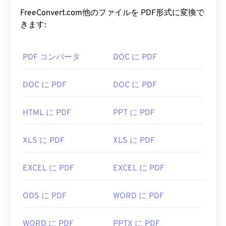
いる理由は、元の文書の書式を維持できることで
DCRは、コダックの旧ソフトウェアである
Kodak
す。PDFファイルは、どのデバイスやオペレーティ
FreeConvert.com他のファイルを PDF形式に変換で
Photodesk
で簡単に開くことができます。現在も利
ングシステムでも常に同じ外観を保ちます。
きます:
用可能ですが、コダックはこのソフトウェアプログ
ラムの製造を中止したため、ご注意ください。DCR
PDF ファイルを開くにはどうすれ
を開くための最新のオプションとしては
PDF コンバータ
DOC に PDF
、Adobe
ばいいですか?
Photoshop Lightroom
と
Adobe Photoshop
がありま
す。
PDFファイルを開く必要がある場合、ほとんどの人
DOC に PDF
DOC に PDF
は
Adobe Acrobat Reader
をすぐに使います。
DCRを開くための無料の代替手段として、複数のプ
AdobeはPDF標準を開発し、そのプログラムは間違
ラットフォームで動作する
XnView MP
があります。
HTML に PDF
PPT に PDF
いなく最も
人気のある無料PDFリーダー
です。使い
DCRはRAWビットマップファイルなので、一般的
勝手は全く問題ありませんが、個人的には、必要の
なファイル形式に簡単に変換できます。ただし、ほ
XLS に PDF
XLS に PDF
ない、あるいは使いたくない機能がたくさん含まれ
とんどの場合、単にJPEG（
DCRからJPG
）に変換
ていて、やや肥大化したプログラムだと感じていま
されます。
す。
EXCEL に PDF
EXCEL に PDF
開発元：
コダック
ChromeやFirefoxなど、ほとんどのウェブブラウザ
初回リリース:
1991年
ODS に PDF
WORD に PDF
はPDFファイル自体を開くことができます。アドオ
ンや拡張機能が必要かどうかは別として、オンライ
ン上のPDFリンクをクリックした際に自動的にPDF
WORD に PDF
PPTX に PDF