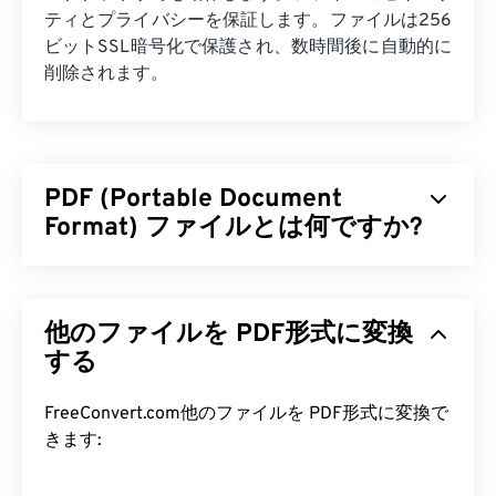
ティとプライバシーを保証します。ファイルは256
ビットSSL暗号化で保護され、数時間後に自動的に
削除されます。
PDF (Portable Document
Format) ファイルとは何ですか?
PDF（Portable Document Format）は、テキスト
文書とグラフィック画像の両方の特性を備えた汎用
他のファイルを PDF形式に変換
的なファイル形式であり、今日最も広く使用されて
いるファイル形式の一つです。PDFが広く普及して
する
いる理由は、元の文書の書式を維持できることで
す。PDFファイルは、どのデバイスやオペレーティ
FreeConvert.com他のファイルを PDF形式に変換で
ングシステムでも常に同じ外観を保ちます。
きます:
PDF ファイルを開くにはどうすれ