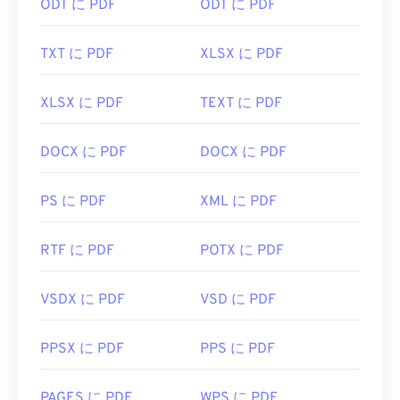
ODT に PDF
ODT に PDF
開発者:
ISO
初回リリース:
1993年6月15日
TXT に PDF
XLSX に PDF
役立つリンク:
XLSX に PDF
TEXT に PDF
https://en.wikipedia.org/wiki/Portable_Document_Form
https://acrobat.adobe.com/us/en/why-
DOCX に PDF
DOCX に PDF
adobe/about-adobe-pdf.html
PS に PDF
XML に PDF
RTF に PDF
POTX に PDF
VSDX に PDF
VSD に PDF
PPSX に PDF
PPS に PDF
PAGES に PDF
WPS に PDF