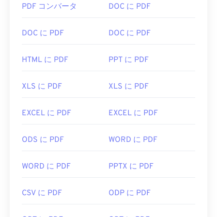
PDF コンバータ
DOC に PDF
ばいいですか?
PDFファイルを開く必要がある場合、ほとんどの人
DOC に PDF
DOC に PDF
は
Adobe Acrobat Reader
をすぐに使います。
AdobeはPDF標準を開発し、そのプログラムは間違
HTML に PDF
PPT に PDF
いなく最も
人気のある無料PDFリーダー
です。使い
勝手は全く問題ありませんが、個人的には、必要の
XLS に PDF
XLS に PDF
ない、あるいは使いたくない機能がたくさん含まれ
ていて、やや肥大化したプログラムだと感じていま
す。
EXCEL に PDF
EXCEL に PDF
ChromeやFirefoxなど、ほとんどのウェブブラウザ
ODS に PDF
WORD に PDF
はPDFファイル自体を開くことができます。アドオ
ンや拡張機能が必要かどうかは別として、オンライ
ン上のPDFリンクをクリックした際に自動的にPDF
WORD に PDF
PPTX に PDF
ファイルが開くようにしておくと非常に便利です。
もう少し高度な機能が欲しい場合は、
SumatraPDF
CSV に PDF
ODP に PDF
か
MuPDFを
強くお勧めします。どちらも無料で
す。