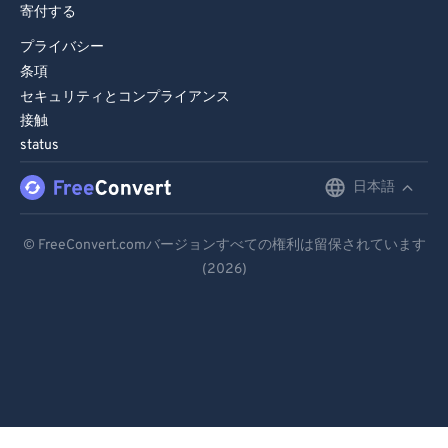
寄付する
プライバシー
条項
セキュリティとコンプライアンス
接触
status
日本語
English
Deutsch
© FreeConvert.comバージョンすべての権利は留保されています
(2026)
Español
Français
Português
Italiano
Dutch