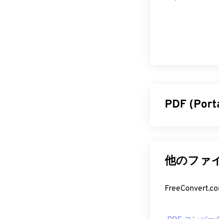
PDF (Po
PDF（Porta
えた汎用的な
PDFが広く普
他のファイ
のデバイスや
PDF フ
FreeConve
PDFファイル