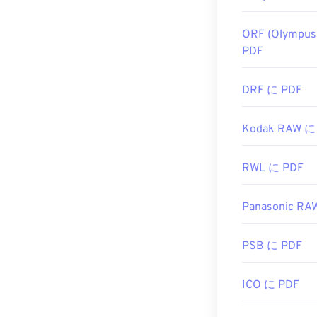
ORF (Olympus
PDF
DRF に PDF
Kodak RAW に
RWL に PDF
Panasonic RA
PSB に PDF
ICO に PDF