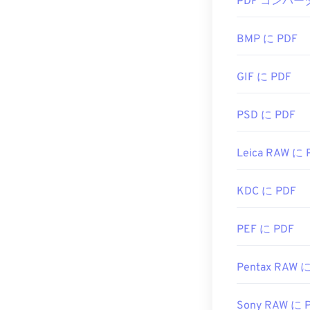
PDF コンバー
す。Adobe
ー
です。使い
い機能がたく
BMP に PDF
ChromeやF
GIF に PDF
す。アドオンや
た際に自動的に
欲しい場合は
PSD に PDF
開発者:
ISO
Leica RAW に 
初回リリース:
役立つリンク:
KDC に PDF
https://en.wik
https://acroba
PEF に PDF
Pentax RAW 
Sony RAW に 