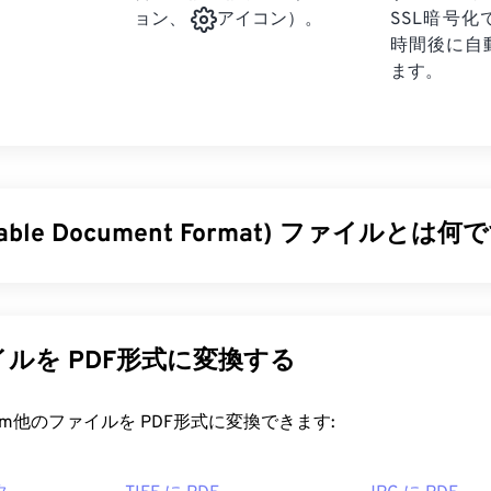
SSL暗号
ョン、
アイコン）。
時間後に自
ます。
rtable Document Format) ファイルとは何
ble Document Format）は、テキスト文書とグラフィック画
ファイル形式であり、今日最も広く使用されているファイル形
及している理由は、元の文書の書式を維持できることです。PD
ルを PDF形式に変換する
オペレーティングシステムでも常に同じ外観を保ちます。
ァイルを開くにはどうすればいいですか?
rt.com他のファイルを PDF形式に変換できます:
を開く必要がある場合、ほとんどの人は
Adobe Acrobat Reader