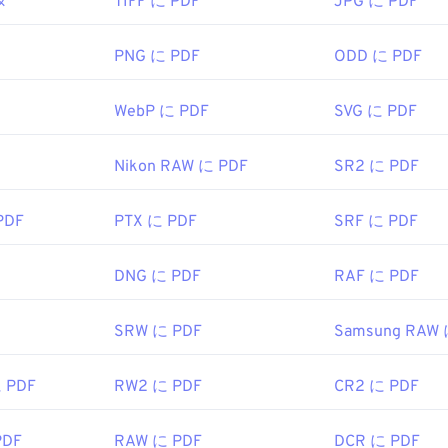
タ
TIFF に PDF
JPG に PDF
はPDF標準を開発し、そのプログラムは間違いなく最も
人気のある
勝手は全く問題ありませんが、個人的には、必要のない、ある
さん含まれていて、やや肥大化したプログラムだと感じていま
PNG に PDF
ODD に PDF
irefoxなど、ほとんどのウェブブラウザはPDFファイル自体を開
WebP に PDF
SVG に PDF
拡張機能が必要かどうかは別として、オンライン上のPDFリ
PDFファイルが開くようにしておくと非常に便利です。もう
、
SumatraPDF
か
MuPDFを
強くお勧めします。どちらも無料で
Nikon RAW に PDF
SR2 に PDF
PDF
PTX に PDF
SRF に PDF
1993年6月15日
DNG に PDF
RAF に PDF
ipedia.org/wiki/Portable_Document_Format
t.adobe.com/us/en/why-adobe/about-adobe-pdf.html
SRW に PDF
Samsung RAW 
に PDF
RW2 に PDF
CR2 に PDF
PDF
RAW に PDF
DCR に PDF