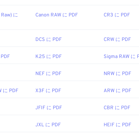
 Raw) に
Canon RAW に PDF
CR3 に PDF
DCS に PDF
CRW に PDF
 PDF
K25 に PDF
Sigma RAW に 
NEF に PDF
NRW に PDF
W に PDF
X3F に PDF
ARW に PDF
JFIF に PDF
CBR に PDF
JXL に PDF
HEIF に PDF