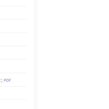
無料PDFリーダ
いは使いたくな
す。
くことができま
ンクをクリックし
少し高度な機能が
す。
に PDF