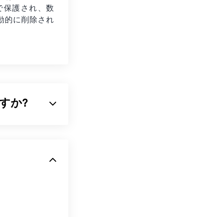
化で保護され、数
動的に削除され
ですか?
像の両方の特性を備
式の一つです。
Fファイルは、ど
をすぐに使いま