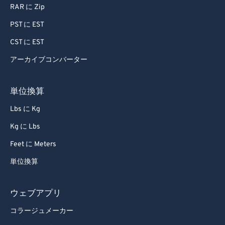
RAR に Zip
PST に EST
CST に EST
アーカイブコンバーター
単位換算
Lbs に Kg
Kg に Lbs
Feet に Meters
単位換算
ウェブアプリ
コラージュメーカー