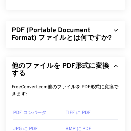
PDF (Portable Document
Format) ファイルとは何ですか?
PDF（Portable Document Format）は、テキスト
文書とグラフィック画像の両方の特性を備えた汎用
他のファイルを PDF形式に変換
的なファイル形式であり、今日最も広く使用されて
いるファイル形式の一つです。PDFが広く普及して
する
いる理由は、元の文書の書式を維持できることで
す。PDFファイルは、どのデバイスやオペレーティ
FreeConvert.com他のファイルを PDF形式に変換で
ングシステムでも常に同じ外観を保ちます。
きます:
PDF ファイルを開くにはどうすれ
PDF コンバータ
TIFF に PDF
ばいいですか?
PDFファイルを開く必要がある場合、ほとんどの人
JPG に PDF
BMP に PDF