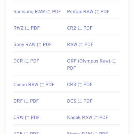
役立つリンク:
Samsung RAW に PDF
Pentax RAW に PDF
https://en.wikipedia.org/wiki/Portable_Document_Form
https://acrobat.adobe.com/us/en/why-
RW2 に PDF
CR2 に PDF
adobe/about-adobe-pdf.html
Sony RAW に PDF
RAW に PDF
DCR に PDF
ORF (Olympus Raw) に
PDF
Canon RAW に PDF
CR3 に PDF
DRF に PDF
DCS に PDF
CRW に PDF
Kodak RAW に PDF