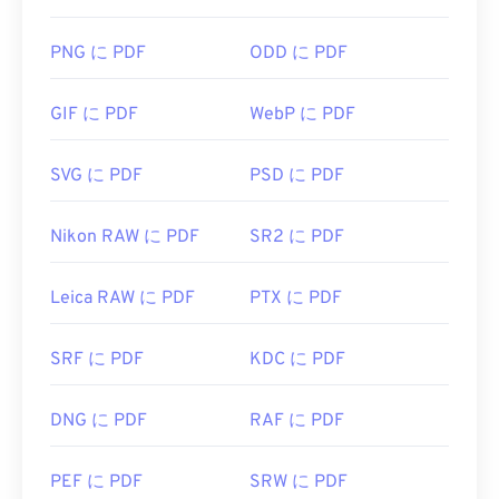
は
Adobe Acrobat Reader
をすぐに使います。
AdobeはPDF標準を開発し、そのプログラムは間違
PNG に PDF
ODD に PDF
いなく最も
人気のある無料PDFリーダー
です。使い
勝手は全く問題ありませんが、個人的には、必要の
GIF に PDF
WebP に PDF
ない、あるいは使いたくない機能がたくさん含まれ
ていて、やや肥大化したプログラムだと感じていま
す。
SVG に PDF
PSD に PDF
ChromeやFirefoxなど、ほとんどのウェブブラウザ
Nikon RAW に PDF
SR2 に PDF
はPDFファイル自体を開くことができます。アドオ
ンや拡張機能が必要かどうかは別として、オンライ
ン上のPDFリンクをクリックした際に自動的にPDF
Leica RAW に PDF
PTX に PDF
ファイルが開くようにしておくと非常に便利です。
もう少し高度な機能が欲しい場合は、
SumatraPDF
SRF に PDF
KDC に PDF
か
MuPDFを
強くお勧めします。どちらも無料で
す。
DNG に PDF
RAF に PDF
開発者:
ISO
初回リリース:
1993年6月15日
PEF に PDF
SRW に PDF