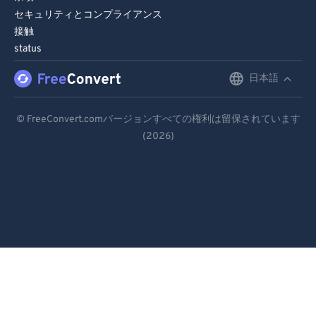
セキュリティとコンプライアンス
接触
status
日本語
English
Deutsch
© FreeConvert.comバージョンすべての権利は留保されています
(2026)
Español
Français
Português
Italiano
Dutch
日本語
简体中文