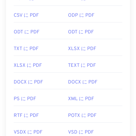
ファイルが開くようにしておくと非常に便利です。
もう少し高度な機能が欲しい場合は、
SumatraPDF
CSV に PDF
ODP に PDF
か
MuPDFを
強くお勧めします。どちらも無料で
す。
ODT に PDF
ODT に PDF
開発者:
ISO
初回リリース:
1993年6月15日
TXT に PDF
XLSX に PDF
役立つリンク:
XLSX に PDF
TEXT に PDF
https://en.wikipedia.org/wiki/Portable_Document_Form
https://acrobat.adobe.com/us/en/why-
DOCX に PDF
DOCX に PDF
adobe/about-adobe-pdf.html
PS に PDF
XML に PDF
RTF に PDF
POTX に PDF
VSDX に PDF
VSD に PDF