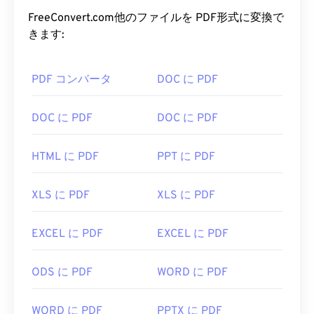
いる理由は、元の文書の書式を維持できることで
K25ファイルを開くにはいくつかの方法がありま
す。PDFファイルは、どのデバイスやオペレーティ
FreeConvert.com他のファイルを PDF形式に変換で
す。どのプラットフォームでも、
XnView MP
が最
ングシステムでも常に同じ外観を保ちます。
きます:
適です。Microsoft Windows (Windows) では、
ACDSee Photo Manager を
強くお勧めします。
PDF ファイルを開くにはどうすれ
macOS では、
PDF コンバータ
PhotoScape X for Mac を
DOC に PDF
ご利用くだ
ばいいですか?
さい。Linux/Unix では、オープンソース、クロス
プラットフォーム、そして無料の
darktable を
お試
PDFファイルを開く必要がある場合、ほとんどの人
DOC に PDF
DOC に PDF
しください。
は
Adobe Acrobat Reader
をすぐに使います。
AdobeはPDF標準を開発し、そのプログラムは間違
K25を変換するには、FreeConvert.comの
K25から
HTML に PDF
PPT に PDF
いなく最も
人気のある無料PDFリーダー
です。使い
JPGへの
コンバーターをご利用ください。
勝手は全く問題ありませんが、個人的には、必要の
Linux/Unixオペレーティングシステム（OS）をお
XLS に PDF
XLS に PDF
ない、あるいは使いたくない機能がたくさん含まれ
使いの場合は、
darktable
を使用してK25をDCRに
ていて、やや肥大化したプログラムだと感じていま
変換してください。Windowsの場合は、
す。
EXCEL に PDF
EXCEL に PDF
BatchPhoto
を使用してK25を
JPEG（JPG）
に変換
してください。
ChromeやFirefoxなど、ほとんどのウェブブラウザ
ODS に PDF
WORD に PDF
はPDFファイル自体を開くことができます。アドオ
開発元：
コダック
ンや拡張機能が必要かどうかは別として、オンライ
初回リリース:
1996年
ン上のPDFリンクをクリックした際に自動的にPDF
WORD に PDF
PPTX に PDF