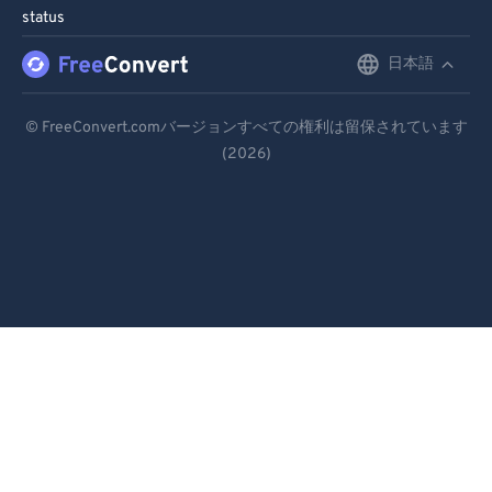
status
日本語
English
Deutsch
© FreeConvert.comバージョンすべての権利は留保されています
(2026)
Español
Français
Português
Italiano
Dutch
日本語
简体中文
繁體中文