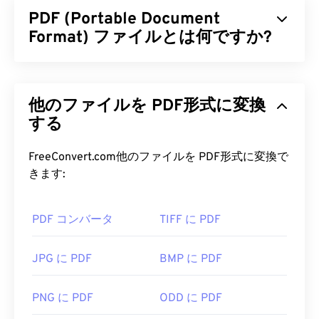
PDF (Portable Document
Format) ファイルとは何ですか?
PDF（Portable Document Format）は、テキスト
文書とグラフィック画像の両方の特性を備えた汎用
他のファイルを PDF形式に変換
的なファイル形式であり、今日最も広く使用されて
いるファイル形式の一つです。PDFが広く普及して
する
いる理由は、元の文書の書式を維持できることで
す。PDFファイルは、どのデバイスやオペレーティ
FreeConvert.com他のファイルを PDF形式に変換で
ングシステムでも常に同じ外観を保ちます。
きます:
PDF ファイルを開くにはどうすれ
PDF コンバータ
TIFF に PDF
ばいいですか?
PDFファイルを開く必要がある場合、ほとんどの人
JPG に PDF
BMP に PDF
は
Adobe Acrobat Reader
をすぐに使います。
AdobeはPDF標準を開発し、そのプログラムは間違
PNG に PDF
ODD に PDF
いなく最も
人気のある無料PDFリーダー
です。使い