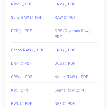
https://acrobat.adobe.com/us/en/why-
RW2 に PDF
CR2 に PDF
adobe/about-adobe-pdf.html
Sony RAW に PDF
RAW に PDF
DCR に PDF
ORF (Olympus Raw) に
PDF
Canon RAW に PDF
CR3 に PDF
DRF に PDF
DCS に PDF
CRW に PDF
Kodak RAW に PDF
K25 に PDF
Sigma RAW に PDF
RWL に PDF
NEF に PDF