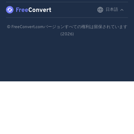
日本語
English
Deutsch
© FreeConvert.comバージョンすべての権利は留保されています
(2026)
Español
Français
Português
Italiano
Dutch
日本語
简体中文
繁體中文
한국어