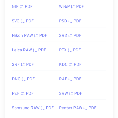
勝手は全く問題ありませんが、個人的には、必要の
GIF に PDF
WebP に PDF
ない、あるいは使いたくない機能がたくさん含まれ
ていて、やや肥大化したプログラムだと感じていま
す。
SVG に PDF
PSD に PDF
ChromeやFirefoxなど、ほとんどのウェブブラウザ
Nikon RAW に PDF
SR2 に PDF
はPDFファイル自体を開くことができます。アドオ
ンや拡張機能が必要かどうかは別として、オンライ
ン上のPDFリンクをクリックした際に自動的にPDF
Leica RAW に PDF
PTX に PDF
ファイルが開くようにしておくと非常に便利です。
もう少し高度な機能が欲しい場合は、
SumatraPDF
SRF に PDF
KDC に PDF
か
MuPDFを
強くお勧めします。どちらも無料で
す。
DNG に PDF
RAF に PDF
開発者:
ISO
初回リリース:
1993年6月15日
PEF に PDF
SRW に PDF
役立つリンク:
Samsung RAW に PDF
Pentax RAW に PDF
https://en.wikipedia.org/wiki/Portable_Document_Form