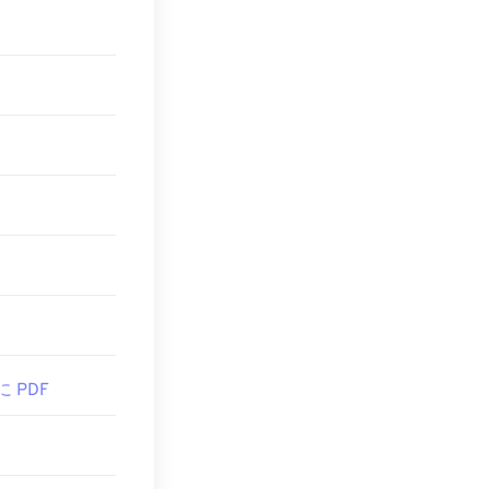
をすぐに使いま
無料PDFリーダ
いは使いたくな
す。
くことができま
ンクをクリックし
少し高度な機能が
す。
に PDF