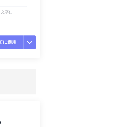
 文字)。
てに適用
ョンをリセット
適用
て保存
?