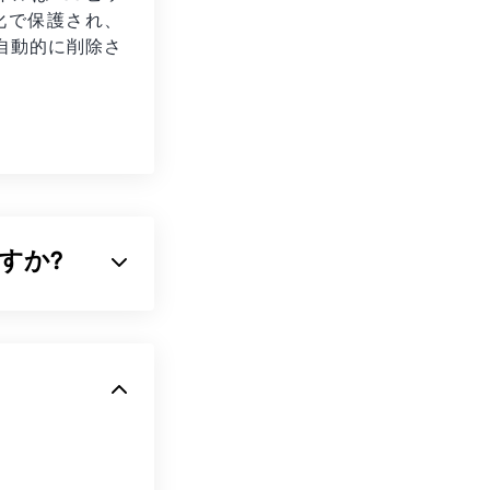
号化で保護され、
自動的に削除さ
ですか?
像の両方の特性を備
式の一つです。
Fファイルは、ど