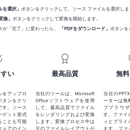
ルを選択」
ボタンをクリックして、ソース ファイルを選択しま
に変換」
ボタンをクリックして変換を開始します。
スが「完了」に変わったら、
「PDFをダウンロード」
ボタンを
やすい
最高品質
無料
ルをアップロ
当社のツールは、Microsoft
当社のPPTX
ボタンをクリ
Officeソフトウェアを使用
ーターは無
です。ソース
して、最高品質でファイル
ブブラウ
ーゲット形式
をレンダリングおよび変換
す。ファイ
ることも可能
します。変換プロセス中は
ィとプライ
ウェアのイン
元のファイルレイアウトが
ます。ファ