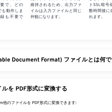
要で、どの
維持されるため、出力ファ
トSSL暗
でも動作しま
イルは入力ファイルと同じ
数時間後に
録も不要で
外観になります。
れます。
rtable Document Format) ファイルとは何
ble Document Format）は、テキスト文書とグラフィック画
ファイル形式であり、今日最も広く使用されているファイル形
及している理由は、元の文書の書式を維持できることです。PD
ルを PDF形式に変換する
オペレーティングシステムでも常に同じ外観を保ちます。
ァイルを開くにはどうすればいいですか?
rt.com他のファイルを PDF形式に変換できます: