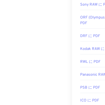
Sony RAW に 
ORF (Olympus
PDF
DRF に PDF
Kodak RAW に
RWL に PDF
Panasonic RA
PSB に PDF
ICO に PDF