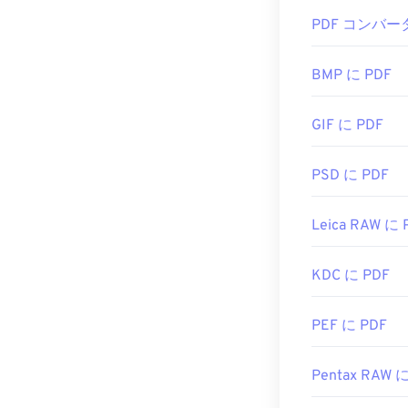
PDFファイル
PDF コンバー
す。Adobe
ー
です。使い
い機能がたく
BMP に PDF
ChromeやF
GIF に PDF
す。アドオンや
た際に自動的に
欲しい場合は
PSD に PDF
開発者:
ISO
Leica RAW に 
初回リリース:
役立つリンク:
KDC に PDF
https://en.wik
https://acroba
PEF に PDF
Pentax RAW 