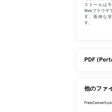
ストールは不
Webブラウザ
す。面倒な登
す。
PDF (Po
PDF（Porta
えた汎用的な
PDFが広く普
他のファイ
のデバイスや
PDF フ
FreeConve