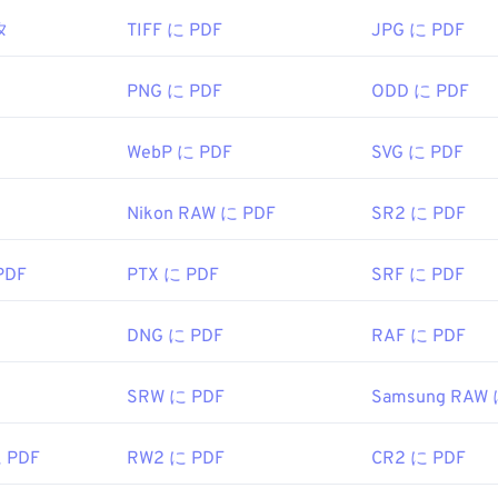
を開く必要がある場合、ほとんどの人は
Adobe Acrobat Reader
タ
TIFF に PDF
JPG に PDF
はPDF標準を開発し、そのプログラムは間違いなく最も
人気のある
勝手は全く問題ありませんが、個人的には、必要のない、ある
さん含まれていて、やや肥大化したプログラムだと感じていま
PNG に PDF
ODD に PDF
irefoxなど、ほとんどのウェブブラウザはPDFファイル自体を開
WebP に PDF
SVG に PDF
拡張機能が必要かどうかは別として、オンライン上のPDFリ
PDFファイルが開くようにしておくと非常に便利です。もう
、
SumatraPDF
か
MuPDFを
強くお勧めします。どちらも無料で
Nikon RAW に PDF
SR2 に PDF
PDF
PTX に PDF
SRF に PDF
1993年6月15日
DNG に PDF
RAF に PDF
ipedia.org/wiki/Portable_Document_Format
t.adobe.com/us/en/why-adobe/about-adobe-pdf.html
SRW に PDF
Samsung RAW 
に PDF
RW2 に PDF
CR2 に PDF