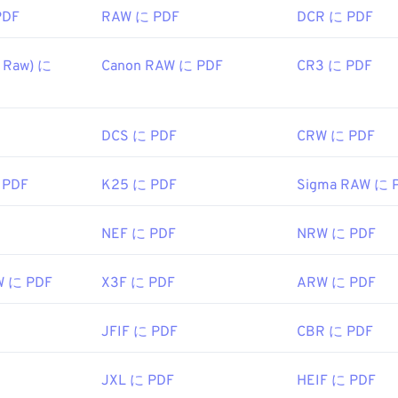
PDF
RAW に PDF
DCR に PDF
 Raw) に
Canon RAW に PDF
CR3 に PDF
DCS に PDF
CRW に PDF
 PDF
K25 に PDF
Sigma RAW に 
NEF に PDF
NRW に PDF
W に PDF
X3F に PDF
ARW に PDF
JFIF に PDF
CBR に PDF
JXL に PDF
HEIF に PDF