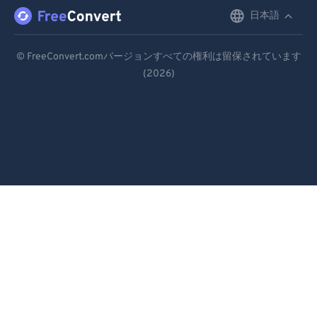
日本語
English
Deutsch
© FreeConvert.comバージョンすべての権利は留保されています
(2026)
Español
Français
Português
Italiano
Dutch
日本語
简体中文
繁體中文
한국어