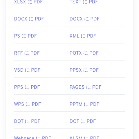
XLSX に PDF
TEXT に PDF
https://en.wikipedia.org/wiki/Portable_Document_Form
https://acrobat.adobe.com/us/en/why-
DOCX に PDF
DOCX に PDF
adobe/about-adobe-pdf.html
PS に PDF
XML に PDF
RTF に PDF
POTX に PDF
VSD に PDF
PPSX に PDF
PPS に PDF
PAGES に PDF
WPS に PDF
PPTM に PDF
DOT に PDF
DOT に PDF
Webpage に PDF
XLSM に PDF