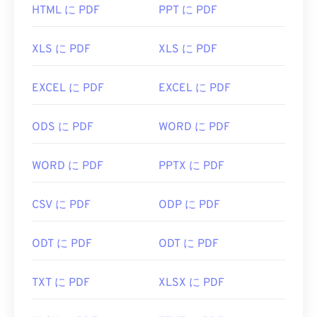
AdobeはPDF標準を開発し、そのプログラムは間違
HTML に PDF
PPT に PDF
いなく最も
人気のある無料PDFリーダー
です。使い
勝手は全く問題ありませんが、個人的には、必要の
XLS に PDF
XLS に PDF
ない、あるいは使いたくない機能がたくさん含まれ
ていて、やや肥大化したプログラムだと感じていま
す。
EXCEL に PDF
EXCEL に PDF
ChromeやFirefoxなど、ほとんどのウェブブラウザ
ODS に PDF
WORD に PDF
はPDFファイル自体を開くことができます。アドオ
ンや拡張機能が必要かどうかは別として、オンライ
ン上のPDFリンクをクリックした際に自動的にPDF
WORD に PDF
PPTX に PDF
ファイルが開くようにしておくと非常に便利です。
もう少し高度な機能が欲しい場合は、
SumatraPDF
CSV に PDF
ODP に PDF
か
MuPDFを
強くお勧めします。どちらも無料で
す。
ODT に PDF
ODT に PDF
開発者:
ISO
初回リリース:
1993年6月15日
TXT に PDF
XLSX に PDF
役立つリンク: