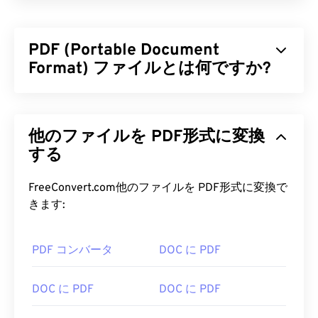
PDF (Portable Document
Format) ファイルとは何ですか?
PDF（Portable Document Format）は、テキスト
文書とグラフィック画像の両方の特性を備えた汎用
他のファイルを PDF形式に変換
的なファイル形式であり、今日最も広く使用されて
いるファイル形式の一つです。PDFが広く普及して
する
いる理由は、元の文書の書式を維持できることで
す。PDFファイルは、どのデバイスやオペレーティ
FreeConvert.com他のファイルを PDF形式に変換で
ングシステムでも常に同じ外観を保ちます。
きます:
PDF ファイルを開くにはどうすれ
PDF コンバータ
DOC に PDF
ばいいですか?
PDFファイルを開く必要がある場合、ほとんどの人
DOC に PDF
DOC に PDF
は
Adobe Acrobat Reader
をすぐに使います。