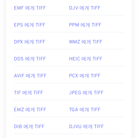
데 문제가 있는 경우
TIFF를 JPG로
변환하는 프로그
EMF 에게 TIFF
DJV 에게 TIFF
램을 사용할 수도 있습니다.
EPS 에게 TIFF
PPM 에게 TIFF
ColorStrokes
, GNU Image Manipulation Program(
GIMP
), Adobe
Photoshop
,
ACDSee
와 같은 대체 프
DPX 에게 TIFF
WMZ 에게 TIFF
로그램도 TIFF 파일을 열고 처리하는 데 유용합니다.
DDS 에게 TIFF
HEIC 에게 TIFF
개발자:
Aldus Corporation
, 현재는 Adobe Inc.
AVIF 에게 TIFF
PCX 에게 TIFF
최초 출시:
1986년
유용한 링크:
TIF 에게 TIFF
JPEG 에게 TIFF
https://www.adobe.com/creativecloud/file-
types/image/raster/tiff-file.html
EMZ 에게 TIFF
TGA 에게 TIFF
https://www.file-extensions.org/tiff-파일-확장
DIB 에게 TIFF
DJVU 에게 TIFF