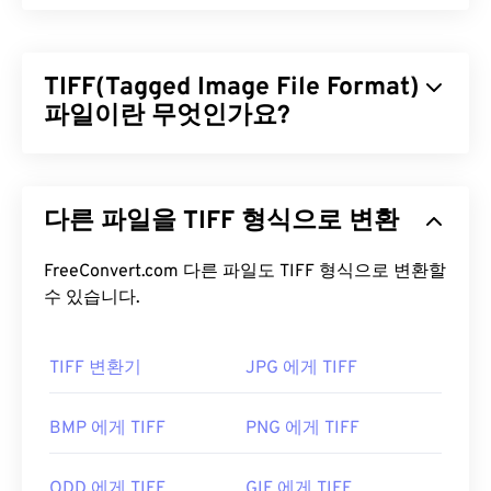
TIFF(Tagged Image File Format)
파일이란 무엇인가요?
TIFF(Tagged Image File Format)는 TIF라고도 하며,
가장 일반적인 이미지 파일 형식 중 하나입니다. TIFF
다른 파일을 TIFF 형식으로 변환
파일은 디지털 광고와 데스크톱 퍼블리싱(DTP) 분야
에서 가장 널리 사용됩니다. TIFF는 비트맵 및 래스터
구조를 가지고 있어 JPEG, 무손실 압축 이미지 파일,
FreeConvert.com 다른 파일도 TIFF 형식으로 변환할
레이어가 있는 이미지 또는 페이지 이미지의
수 있습니다.
컨테이
너
로 사용할 수 있는 유연성을 제공합니다.
TIFF 변환기
JPG 에게 TIFF
TIFF 파일을 어떻게 여나요?
TIFF 파일을 여는 데 가장 많이 사용되는 프로그램은
BMP 에게 TIFF
PNG 에게 TIFF
Windows용
Photo Viewer
와 macOS용
Apple
Preview
입니다. 무료로 사용할 수 있는 독립 프로그
ODD 에게 TIFF
GIF 에게 TIFF