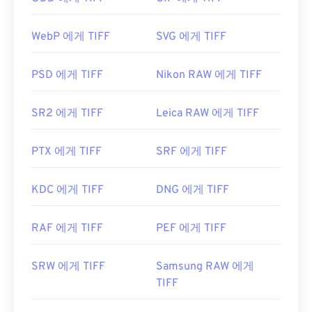
램으로는
XnView MP
가 있습니다. TIFF 파일을 여는
데 문제가 있는 경우
TIFF를 JPG로
변환하는 프로그
WebP 에게 TIFF
SVG 에게 TIFF
램을 사용할 수도 있습니다.
PSD 에게 TIFF
Nikon RAW 에게 TIFF
ColorStrokes
, GNU Image Manipulation Program(
GIMP
), Adobe
Photoshop
,
ACDSee
와 같은 대체 프
SR2 에게 TIFF
Leica RAW 에게 TIFF
로그램도 TIFF 파일을 열고 처리하는 데 유용합니다.
PTX 에게 TIFF
SRF 에게 TIFF
개발자:
Aldus Corporation
, 현재는 Adobe Inc.
KDC 에게 TIFF
DNG 에게 TIFF
최초 출시:
1986년
유용한 링크:
RAF 에게 TIFF
PEF 에게 TIFF
https://www.adobe.com/creativecloud/file-
types/image/raster/tiff-file.html
SRW 에게 TIFF
Samsung RAW 에게
https://www.file-extensions.org/tiff-파일-확장
TIFF