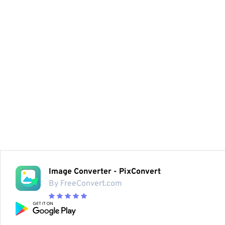
Image Converter - PixConvert
By FreeConvert.com