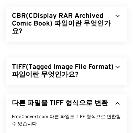
CBR(CDisplay RAR Archived
Comic Book) 파일이란 무엇인가
요?
CDisplay RAR Archived Comic Book(CBR)은 여러
파일을 하나로 합쳐 디지털 만화책의 단일 아카이브
파일을 만들 수 있는 압축 파일 형식입니다. 실제로는
TIFF(Tagged Image File Format)
Roshal Archive Compressed(RAR) 파일이지만, 만
화책을 담고 있는 파일이라는 점을 강조하기 위해
파일이란 무엇인가요?
CBR로 이름이 변경되었습니다. CBR 파일은 더 간단
한 용어인 Comic Book Reader 파일로도 알려져 있
TIFF(Tagged Image File Format)는 TIF라고도 하며,
습니다.
가장 일반적인 이미지 파일 형식 중 하나입니다. TIFF
다른 파일을 TIFF 형식으로 변환
파일은 디지털 광고와 데스크톱 퍼블리싱(DTP) 분야
CBR 파일을 어떻게 여나요?
에서 가장 널리 사용됩니다. TIFF는 비트맵 및 래스터
구조를 가지고 있어 JPEG, 무손실 압축 이미지 파일,
FreeConvert.com 다른 파일도 TIFF 형식으로 변환할
CBR을 여는 기본 프로그램은
CDisplay Ex
입니다. 이
레이어가 있는 이미지 또는 페이지 이미지의
수 있습니다.
컨테이
프로그램은 무료이며 널리 사용되고 다른 만화 파일
너
로 사용할 수 있는 유연성을 제공합니다.