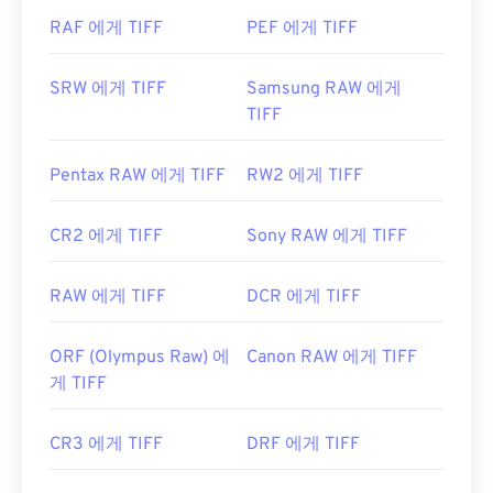
유용한 링크:
RAF 에게 TIFF
PEF 에게 TIFF
https://www.adobe.com/creativecloud/file-
types/image/raster/tiff-file.html
SRW 에게 TIFF
Samsung RAW 에게
https://www.file-extensions.org/tiff-파일-확장
TIFF
Pentax RAW 에게 TIFF
RW2 에게 TIFF
CR2 에게 TIFF
Sony RAW 에게 TIFF
RAW 에게 TIFF
DCR 에게 TIFF
ORF (Olympus Raw) 에
Canon RAW 에게 TIFF
게 TIFF
CR3 에게 TIFF
DRF 에게 TIFF