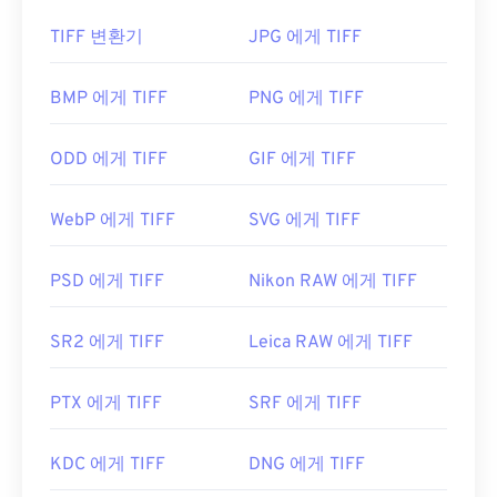
형식을 읽을 수 있습니다. 다른 뷰어로는 역시 무료인
SumatraPDF
TIFF 변환기
나
CDisplay Comic Reader가
JPG 에게 TIFF
있습니
TIFF 파일을 어떻게 여나요?
다. macOS 및 Linux/Unix에서는
Calibre를
사용해
보세요. Android에서는
ComicScreen을
, iOS에서는
TIFF 파일을 여는 데 가장 많이 사용되는 프로그램은
BMP 에게 TIFF
PNG 에게 TIFF
icomix를
사용하여 CBR 파일을 열 수 있습니다.
Windows용
Photo Viewer
와 macOS용
Apple
Preview
입니다. 무료로 사용할 수 있는 독립 프로그
ODD 에게 TIFF
GIF 에게 TIFF
램으로는
XnView MP
가 있습니다. TIFF 파일을 여는
CBR은 아카이브 파일 형식이므로 변환하려면 파일
데 문제가 있는 경우
TIFF를 JPG로
변환하는 프로그
을 추출한 후 다른 아카이브 파일 형식으로 다시 아카
WebP 에게 TIFF
SVG 에게 TIFF
램을 사용할 수도 있습니다.
이브해야 합니다. 또는 파일 추출 후 개별 이미지를
CBR과 같은 다른 파일 형식으로 변환할 수 있습니다.
PSD 에게 TIFF
Nikon RAW 에게 TIFF
JPG
및
CBR
PDF
.
ColorStrokes
, GNU Image Manipulation Program(
GIMP
), Adobe
Photoshop
,
ACDSee
와 같은 대체 프
SR2 에게 TIFF
Leica RAW 에게 TIFF
로그램도 TIFF 파일을 열고 처리하는 데 유용합니다.
개발자:
CDisplay
PTX 에게 TIFF
SRF 에게 TIFF
최초 출시:
1993년 3월
개발자:
Aldus Corporation
, 현재는 Adobe Inc.
유용한 링크:
KDC 에게 TIFF
DNG 에게 TIFF
최초 출시:
1986년
https://en.wikipedia.org/wiki/Comic_book_archive