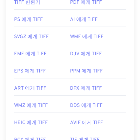
으로는 GNU Image Manipulation Program(
TIFF 변환기
PDF 에게 TIFF
GIMP)
TIFF 파일을 어떻게 여나요?
이 있습니다.
TIFF 파일을 여는 데 가장 많이 사용되는 프로그램은
PS 에게 TIFF
AI 에게 TIFF
Windows용
Photo Viewer
와 macOS용
Apple
PSD 파일은 크기가 커서 전송, 저장 또는 공유가 쉽
Preview
입니다. 무료로 사용할 수 있는 독립 프로그
SVGZ 에게 TIFF
WMF 에게 TIFF
지 않습니다. 이를 해결하기 위해 PSD는 데이터를 압
램으로는
XnView MP
가 있습니다. TIFF 파일을 여는
축할 수 있는 파일 형식으로 변환되는 경우가 많습니
데 문제가 있는 경우
TIFF를 JPG로
변환하는 프로그
다. 대부분의 경우
손실 압축을
제공하는
JPEG
나
무
EMF 에게 TIFF
DJV 에게 TIFF
램을 사용할 수도 있습니다.
손실 압축을
제공하는
PNG
로 변환됩니다.
EPS 에게 TIFF
PPM 에게 TIFF
ColorStrokes
, GNU Image Manipulation Program(
개발자:
Adobe Inc.
GIMP
), Adobe
Photoshop
,
ACDSee
와 같은 대체 프
ART 에게 TIFF
DPX 에게 TIFF
로그램도 TIFF 파일을 열고 처리하는 데 유용합니다.
최초 출시:
1990년 2월 19일
유용한 링크:
WMZ 에게 TIFF
DDS 에게 TIFF
개발자:
Aldus Corporation
, 현재는 Adobe Inc.
https://www.lifewire.com/psd-file-2622194
HEIC 에게 TIFF
AVIF 에게 TIFF
최초 출시:
1986년
유용한 링크: