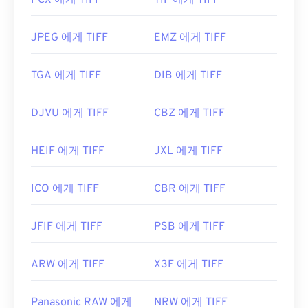
PCX 에게 TIFF
TIF 에게 TIFF
https://www.adobe.com/creativecloud/file-
types/image/raster/tiff-file.html
JPEG 에게 TIFF
EMZ 에게 TIFF
https://www.file-extensions.org/tiff-파일-확장
TGA 에게 TIFF
DIB 에게 TIFF
DJVU 에게 TIFF
CBZ 에게 TIFF
HEIF 에게 TIFF
JXL 에게 TIFF
ICO 에게 TIFF
CBR 에게 TIFF
JFIF 에게 TIFF
PSB 에게 TIFF
ARW 에게 TIFF
X3F 에게 TIFF
Panasonic RAW 에게
NRW 에게 TIFF