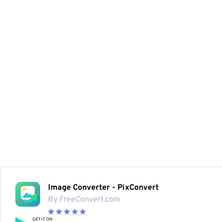
Image Converter - PixConvert
By FreeConvert.com