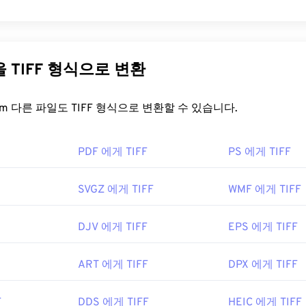
 Image File Format)는 TIF라고도 하며, 가장 일반적인 이미지 
파일은 디지털 광고와 데스크톱 퍼블리싱(DTP) 분야에서 가장 널리 사
스터 구조를 가지고 있어 JPEG, 무손실 압축 이미지 파일, 레이
다른 파일을 TIFF 형식으로 변환
이미지의
컨테이너
로 사용할 수 있는 유연성을 제공합니다.
일을 어떻게 여나요?
FreeConvert.com 다른 파일도 TIFF 형식으로 변환할 수 있습니다.
여는 데 가장 많이 사용되는 프로그램은 Windows용
Photo Viewer
와
PDF 에게 TIFF
PS 에게 TIFF
입니다. 무료로 사용할 수 있는 독립 프로그램으로는
XnView MP
여는 데 문제가 있는 경우
TIFF를 JPG로
변환하는 프로그램을 사용
SVGZ 에게 TIFF
WMF 에게 TIFF
DJV 에게 TIFF
EPS 에게 TIFF
GNU Image Manipulation Program(
GIMP
), Adobe
Photoshop
,
도 TIFF 파일을 열고 처리하는 데 유용합니다.
ART 에게 TIFF
DPX 에게 TIFF
orporation
, 현재는 Adobe Inc.
F
DDS 에게 TIFF
HEIC 에게 TIFF