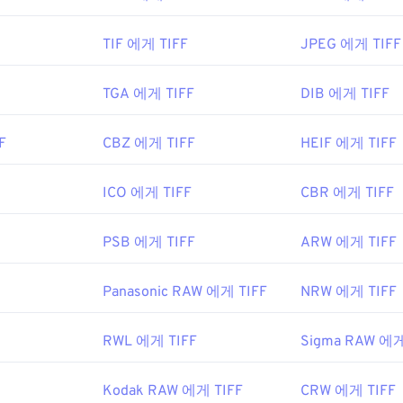
6년
TIF 에게 TIFF
JPEG 에게 TIFF
be.com/creativecloud/file-types/image/raster/tiff-file.html
TGA 에게 TIFF
DIB 에게 TIFF
le-extensions.org/tiff-파일-확장
F
CBZ 에게 TIFF
HEIF 에게 TIFF
ICO 에게 TIFF
CBR 에게 TIFF
PSB 에게 TIFF
ARW 에게 TIFF
Panasonic RAW 에게 TIFF
NRW 에게 TIFF
RWL 에게 TIFF
Sigma RAW 에게
Kodak RAW 에게 TIFF
CRW 에게 TIFF