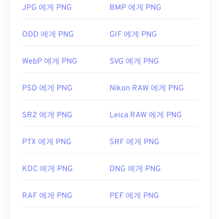
PNG 파일을 어떻게 여나요?
JPG 에게 PNG
BMP 에게 PNG
일반적으로 PNG 파일은 운영 체제의 기본 이미지 뷰
ODD 에게 PNG
GIF 에게 PNG
어에서 열립니다. PNG 파일은 모든 웹 브라우저에서
도 쉽게 볼 수 있습니다. PNG 파일을 여는 데 문제가
WebP 에게 PNG
SVG 에게 PNG
있는 경우
PNG-JPG
,
PNG-WebP
또는
PNG-BMP
변
환기를 사용하세요.
PSD 에게 PNG
Nikon RAW 에게 PNG
GIMP
나
Adobe Photoshop
과 같은 대체 프로그램은
SR2 에게 PNG
Leica RAW 에게 PNG
PNG 파일을 열고 편집하는 데 유용합니다. PNG 파일
은 다른 파일 형식보다 크기가 약간 크므로 웹 페이지
PTX 에게 PNG
SRF 에게 PNG
에 추가할 때는 주의해야 합니다. PNG 파일의 흥미로
운 기능 중 하나는 이미지, 특히 투명한 배경에 투명
효과를 적용할 수 있다는 것입니다.
KDC 에게 PNG
DNG 에게 PNG
RAF 에게 PNG
PEF 에게 PNG
개발자:
PNG 개발 그룹
최초 출시:
1996년 10월 1일