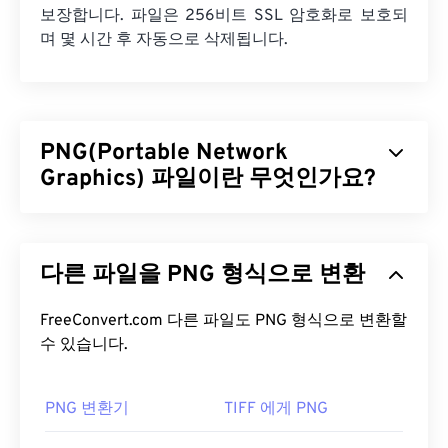
보장합니다. 파일은 256비트 SSL 암호화로 보호되
며 몇 시간 후 자동으로 삭제됩니다.
PNG(Portable Network
Graphics) 파일이란 무엇인가요?
PNG(Portable Network Graphics)는 이동성을 위해
이미지를 압축하는
래스터 기반
파일 형식입니다.
다른 파일을 PNG 형식으로 변환
PNG 이미지는
RGB
또는
RGBA
색상을 사용할 수 있
으며 투명도를 지원하여 아이콘이나 그래픽 디자인
에 사용하기 적합합니다. PNG는 투명도가 더 높은 애
FreeConvert.com 다른 파일도 PNG 형식으로 변환할
니메이션도 지원합니다(
수 있습니다.
GIF를 APNG로
변환하는 방
법을 확인해 보세요). PNG를 사용하면 다음과 같은
이점이 있습니다. 또한 PNG는
무손실 압축을
사용하
PNG 변환기
TIFF 에게 PNG
는
개방형 포맷
입니다.