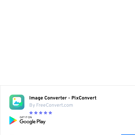
Image Converter - PixConvert
By FreeConvert.com