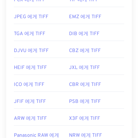
PCX 에게 TIFF
TIF 에게 TIFF
https://www.adobe.com/creativecloud/file-
types/image/raster/tiff-file.html
JPEG 에게 TIFF
EMZ 에게 TIFF
https://www.file-extensions.org/tiff-파일-확장
TGA 에게 TIFF
DIB 에게 TIFF
DJVU 에게 TIFF
CBZ 에게 TIFF
HEIF 에게 TIFF
JXL 에게 TIFF
ICO 에게 TIFF
CBR 에게 TIFF
JFIF 에게 TIFF
PSB 에게 TIFF
ARW 에게 TIFF
X3F 에게 TIFF
Panasonic RAW 에게
NRW 에게 TIFF