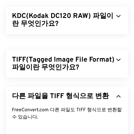
KDC(Kodak DC120 RAW) 파일이
란 무엇인가요?
코닥 DC120 디지털 카메라 RAW(KDC)는
24비트 색
상
으로 이미지를 저장하는 더 이상 사용되지 않는
RAW
파일 형식입니다. KDC는 코닥
DC50
카메라에
TIFF(Tagged Image File Format)
서 처음 개발되었으며, 이후 1280 x 960
픽셀
전하
결합 소자(CCD) 센서를
파일이란 무엇인가요?
탑재한
DC120
카메라에서 계
속 사용되었습니다. 당시 KDC는 1990년대부터
2000년대까지 인기를 끌었던
코닥 DC 시리즈
컴팩
TIFF(Tagged Image File Format)는 TIF라고도 하며,
트 디지털 카메라의 초기 버전에서 생성된 RAW 이미
가장 일반적인 이미지 파일 형식 중 하나입니다. TIFF
지보다 향상된 형식이었습니다.
다른 파일을 TIFF 형식으로 변환
파일은 디지털 광고와 데스크톱 퍼블리싱(DTP) 분야
에서 가장 널리 사용됩니다. TIFF는 비트맵 및 래스터
KDC 파일을 어떻게 여나요?
구조를 가지고 있어 JPEG, 무손실 압축 이미지 파일,
FreeConvert.com 다른 파일도 TIFF 형식으로 변환할
레이어가 있는 이미지 또는 페이지 이미지의
수 있습니다.
컨테이
이 파일 형식이 지원되던 당시, 코닥은 카메라와 함께
너
로 사용할 수 있는 유연성을 제공합니다.
코닥 사진 전송
소프트웨어가 포함된
콤팩트 디스크