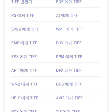
(CD)
TIFF 변환기
를 제공했습니다. 현재 운영 체제에 따라 이 프
PDF 에게 TIFF
TIFF 파일을 어떻게 여나요?
로그램이 작동할 수도 있고 작동하지 않을 수도 있습
니다. 대신, Microsoft Windows 및 macOS에서 작동
TIFF 파일을 여는 데 가장 많이 사용되는 프로그램은
PS 에게 TIFF
AI 에게 TIFF
하는
Adobe Photoshop Lightroom(Lightroom)
과 같
Windows용
Photo Viewer
와 macOS용
Apple
이 KDC 파일을 지원하는 최신 프로그램을 사용해 보
Preview
입니다. 무료로 사용할 수 있는 독립 프로그
SVGZ 에게 TIFF
WMF 에게 TIFF
세요.
램으로는
XnView MP
가 있습니다. TIFF 파일을 여는
데 문제가 있는 경우
TIFF를 JPG로
변환하는 프로그
또는 크로스 플랫폼,
오픈 소스
, 무료인
darktable을
EMF 에게 TIFF
DJV 에게 TIFF
램을 사용할 수도 있습니다.
사용해 보세요. Lightroom 외에도 KDC를 열 수 있는
유료 프로그램으로는
ACDSee Photo Manager
,
EPS 에게 TIFF
PPM 에게 TIFF
HDR Darkroom
,
Corel PaintShop Pro
등이 있습니
ColorStrokes
, GNU Image Manipulation Program(
다.
GIMP
), Adobe
Photoshop
,
ACDSee
와 같은 대체 프
ART 에게 TIFF
DPX 에게 TIFF
개발자:
코닥
로그램도 TIFF 파일을 열고 처리하는 데 유용합니다.
최초 출시:
1996년
WMZ 에게 TIFF
DDS 에게 TIFF
개발자:
Aldus Corporation
, 현재는 Adobe Inc.
HEIC 에게 TIFF
AVIF 에게 TIFF
최초 출시:
1986년
유용한 링크: