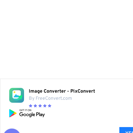
Image Converter - PixConvert
By FreeConvert.com