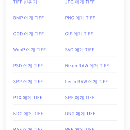
TIFF 변환기
JPG 에게 TIFF
TIFF 파일을 어떻게 여나요?
일을 대부분 플랫폼에서 지원하는 보다 일반적인 파
일 형식인 JPG로 변환할 수 있습니다.
TIFF 파일을 여는 데 가장 많이 사용되는 프로그램은
BMP 에게 TIFF
PNG 에게 TIFF
개발자:
Autodesk, Inc.
Windows용
Photo Viewer
와 macOS용
Apple
Preview
입니다. 무료로 사용할 수 있는 독립 프로그
최초 출시:
1996년 4월
ODD 에게 TIFF
GIF 에게 TIFF
램으로는
XnView MP
가 있습니다. TIFF 파일을 여는
데 문제가 있는 경우
TIFF를 JPG로
변환하는 프로그
WebP 에게 TIFF
SVG 에게 TIFF
램을 사용할 수도 있습니다.
PSD 에게 TIFF
Nikon RAW 에게 TIFF
ColorStrokes
, GNU Image Manipulation Program(
GIMP
), Adobe
Photoshop
,
ACDSee
와 같은 대체 프
SR2 에게 TIFF
Leica RAW 에게 TIFF
로그램도 TIFF 파일을 열고 처리하는 데 유용합니다.
PTX 에게 TIFF
SRF 에게 TIFF
개발자:
Aldus Corporation
, 현재는 Adobe Inc.
KDC 에게 TIFF
DNG 에게 TIFF
최초 출시:
1986년
유용한 링크: