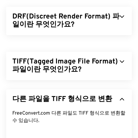
DRF(Discreet Render Format) 파
일이란 무엇인가요?
Discreet Render Format(DRF)은 게임 및 애니메이
션 디자인의 모델링 및 렌더링에 사용되는 파일 형식
입니다.
3ds Max(3D Studio Max)
에서만 3D 콘텐츠
TIFF(Tagged Image File Format)
와 그래픽 장면을 제작하는 데 사용됩니다. 이 파일
형식의 주요 장점은 개방형 아키텍처로, 파일 형식을
파일이란 무엇인가요?
유연하게 조정하고 개선을 지원한다는 것입니다.
TIFF(Tagged Image File Format)는 TIF라고도 하며,
DRF 파일을 어떻게 여나요?
가장 일반적인 이미지 파일 형식 중 하나입니다. TIFF
다른 파일을 TIFF 형식으로 변환
파일은 디지털 광고와 데스크톱 퍼블리싱(DTP) 분야
위에서 언급했듯이 DRF를 열 수 있는 소프트웨어 프
에서 가장 널리 사용됩니다. TIFF는 비트맵 및 래스터
로그램은
3ds Max(3D Studio Max)
뿐입니다.
구조를 가지고 있어 JPEG, 무손실 압축 이미지 파일,
FreeConvert.com 다른 파일도 TIFF 형식으로 변환할
Autodesk
에서 이 프로그램을 판매하지만, 무료 체
레이어가 있는 이미지 또는 페이지 이미지의
수 있습니다.
컨테이
험 기간이 제공됩니다.
너
로 사용할 수 있는 유연성을 제공합니다.
FreeConvert.com의
DRF to JPG를
사용하면 DRF 파