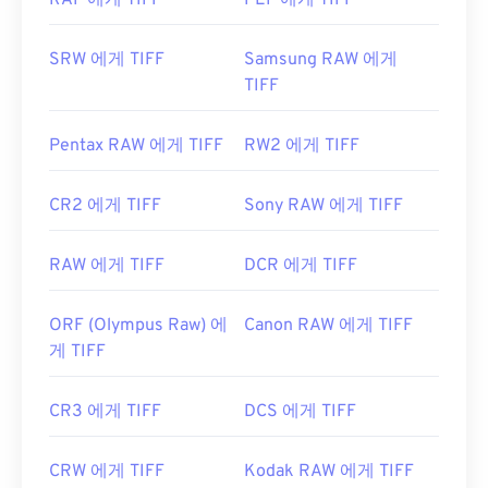
RAF 에게 TIFF
PEF 에게 TIFF
https://www.adobe.com/creativecloud/file-
types/image/raster/tiff-file.html
SRW 에게 TIFF
Samsung RAW 에게
https://www.file-extensions.org/tiff-파일-확장
TIFF
Pentax RAW 에게 TIFF
RW2 에게 TIFF
CR2 에게 TIFF
Sony RAW 에게 TIFF
RAW 에게 TIFF
DCR 에게 TIFF
ORF (Olympus Raw) 에
Canon RAW 에게 TIFF
게 TIFF
CR3 에게 TIFF
DCS 에게 TIFF
CRW 에게 TIFF
Kodak RAW 에게 TIFF