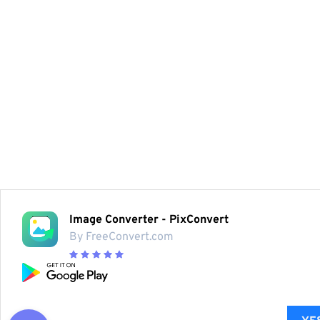
Image Converter - PixConvert
By FreeConvert.com