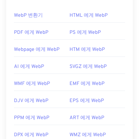
Autodesk
에서 이 프로그램을 판매하지만, 무료 체
게 로드됩니다.
험 기간이 제공됩니다.
WebP 변환기
HTML 에게 WebP
WebP 파일을 어떻게 여나요?
FreeConvert.com의
DRF to JPG를
사용하면 DRF 파
일을 대부분 플랫폼에서 지원하는 보다 일반적인 파
WebP 파일을 여는 기본 프로그램은 여러 플랫폼에
PDF 에게 WebP
PS 에게 WebP
일 형식인 JPG로 변환할 수 있습니다.
서 작동하는
Google Chrome(크롬)
입니다. WebP 파
개발자:
Autodesk, Inc.
일은
GIMP
와
Microsoft Paint
에서도 자동으로 열립
Webpage 에게 WebP
HTM 에게 WebP
니다. Chrome을 제외한 모든 웹 브라우저는 WebP
최초 출시:
1996년 4월
형식을 지원합니다.
AI 에게 WebP
SVGZ 에게 WebP
다른 무료 뷰어로는
Pixelmator
와
Photopea가
있습
니다.
Corel PaintShop Pro
도 사용해 보세요.
WMF 에게 WebP
EMF 에게 WebP
IrfanView
,
Windows Photo Viewer
,
Adobe
Photoshop을
사용하기 전에 WebP 파일을 여는 플러
DJV 에게 WebP
EPS 에게 WebP
그인을 설치해야 합니다.
개발자:
Google
PPM 에게 WebP
ART 에게 WebP
최초 출시:
2010년 9월
유용한 링크:
DPX 에게 WebP
WMZ 에게 WebP