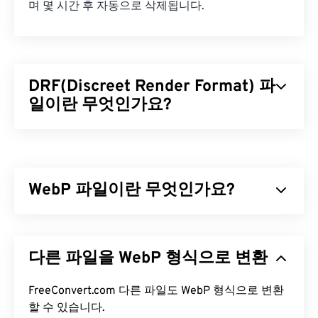
며 몇 시간 후 자동으로 삭제됩니다.
DRF(Discreet Render Format) 파
일이란 무엇인가요?
Discreet Render Format(DRF)은 게임 및 애니메이
션 디자인의 모델링 및 렌더링에 사용되는 파일 형식
입니다.
3ds Max(3D Studio Max)
에서만 3D 콘텐츠
WebP 파일이란 무엇인가요?
와 그래픽 장면을 제작하는 데 사용됩니다. 이 파일
형식의 주요 장점은 개방형 아키텍처로, 파일 형식을
유연하게 조정하고 개선을 지원한다는 것입니다.
WebP는
예측 압축을
사용하여 웹 페이지와 모바일
애플리케이션에 적합한 이미지를 생성하는 오픈 소
DRF 파일을 어떻게 여나요?
다른 파일을 WebP 형식으로 변환
스 파일 형식입니다. WebP 이미지는
JPEG(JPG)
및
PNG(Portable Network Graphics)
파일보다 최대
위에서 언급했듯이 DRF를 열 수 있는 소프트웨어 프
30% 더 작지만 시각적 품질은 비슷합니다. WebP 이
FreeConvert.com 다른 파일도 WebP 형식으로 변환
로그램은
3ds Max(3D Studio Max)
뿐입니다.
미지는 웹 페이지와 모바일 애플리케이션에서 빠르
할 수 있습니다.