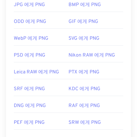
PNG 파일을 어떻게 여나요?
JPG 에게 PNG
BMP 에게 PNG
일반적으로 PNG 파일은 운영 체제의 기본 이미지 뷰
ODD 에게 PNG
GIF 에게 PNG
어에서 열립니다. PNG 파일은 모든 웹 브라우저에서
도 쉽게 볼 수 있습니다. PNG 파일을 여는 데 문제가
WebP 에게 PNG
SVG 에게 PNG
있는 경우
PNG-JPG
,
PNG-WebP
또는
PNG-BMP
변
환기를 사용하세요.
PSD 에게 PNG
Nikon RAW 에게 PNG
GIMP
나
Adobe Photoshop
과 같은 대체 프로그램은
Leica RAW 에게 PNG
PTX 에게 PNG
PNG 파일을 열고 편집하는 데 유용합니다. PNG 파일
은 다른 파일 형식보다 크기가 약간 크므로 웹 페이지
SRF 에게 PNG
KDC 에게 PNG
에 추가할 때는 주의해야 합니다. PNG 파일의 흥미로
운 기능 중 하나는 이미지, 특히 투명한 배경에 투명
효과를 적용할 수 있다는 것입니다.
DNG 에게 PNG
RAF 에게 PNG
PEF 에게 PNG
SRW 에게 PNG
개발자:
PNG 개발 그룹
최초 출시:
1996년 10월 1일