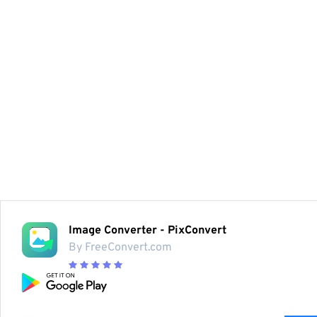
Image Converter - PixConvert
By FreeConvert.com