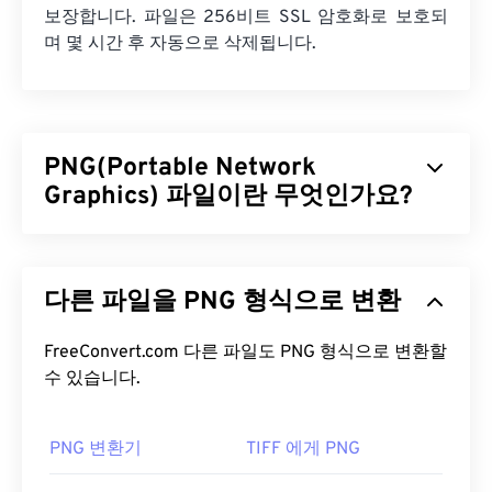
보장합니다. 파일은 256비트 SSL 암호화로 보호되
며 몇 시간 후 자동으로 삭제됩니다.
PNG(Portable Network
Graphics) 파일이란 무엇인가요?
PNG(Portable Network Graphics)는 이동성을 위해
이미지를 압축하는
래스터 기반
파일 형식입니다.
다른 파일을 PNG 형식으로 변환
PNG 이미지는
RGB
또는
RGBA
색상을 사용할 수 있
으며 투명도를 지원하여 아이콘이나 그래픽 디자인
에 사용하기 적합합니다. PNG는 투명도가 더 높은 애
FreeConvert.com 다른 파일도 PNG 형식으로 변환할
니메이션도 지원합니다(
수 있습니다.
GIF를 APNG로
변환하는 방
법을 확인해 보세요). PNG를 사용하면 다음과 같은
이점이 있습니다. 또한 PNG는
무손실 압축을
사용하
PNG 변환기
TIFF 에게 PNG
는
개방형 포맷
입니다.