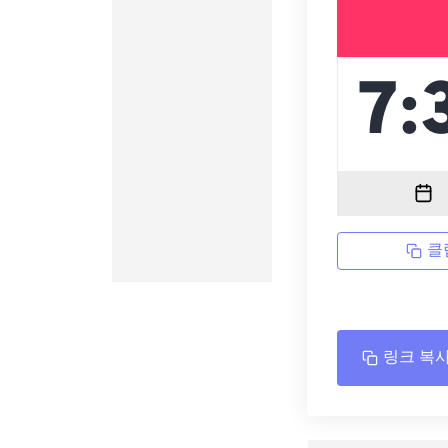
클
링크 복