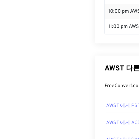
10:00 pm AW
11:00 pm AW
AWST 다
FreeConver
AWST 에게 PS
AWST 에게 AC