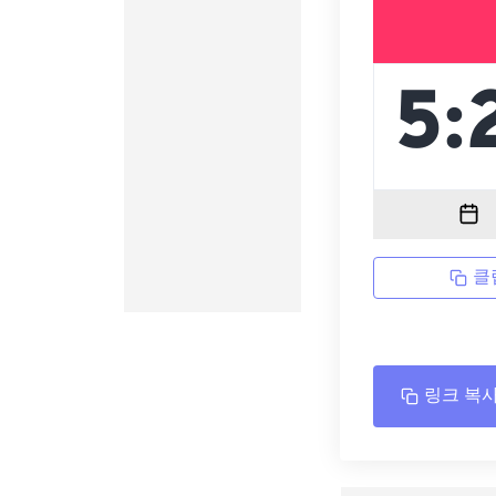
클
링크 복