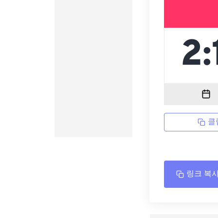
클
링크 복