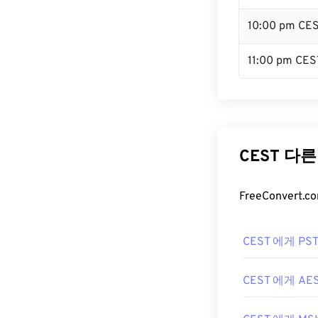
10:00 pm CE
11:00 pm CES
CEST 다
FreeConver
CEST 에게 PS
CEST 에게 AE