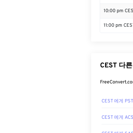
10:00 pm CE
11:00 pm CES
CEST 다
FreeConver
CEST 에게 PS
CEST 에게 AC