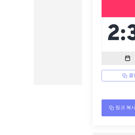
클
링크 복