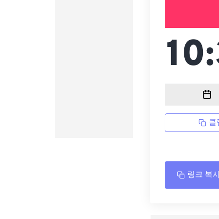
클
링크 복