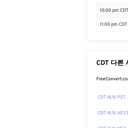
10:00 pm CD
11:00 pm CDT
CDT 다른
FreeConver
CDT 에게 PST
CDT 에게 AES