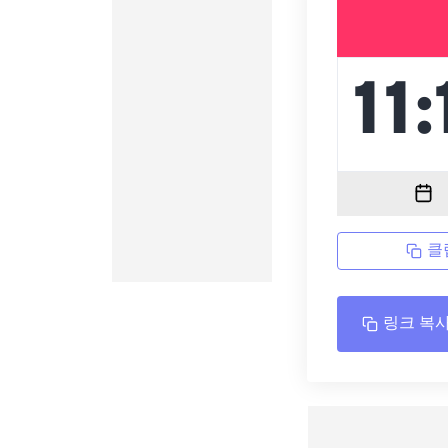
클
링크 복