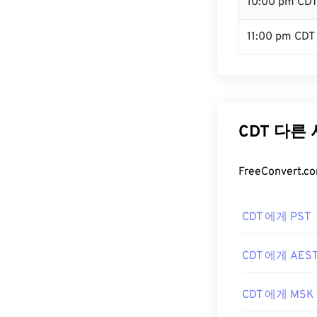
10:00 pm CD
11:00 pm CDT
CDT 다른
FreeConver
CDT 에게 PST
CDT 에게 AES
CDT 에게 MSK