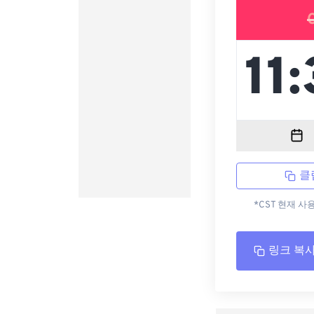
클
*CST 현재 사
링크 복