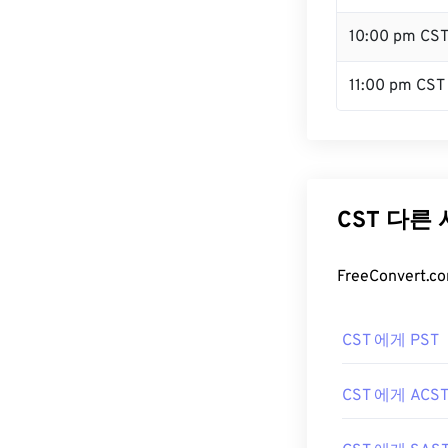
10:00 pm CS
11:00 pm CST
CST 다른
FreeConver
CST 에게 PST
CST 에게 ACS