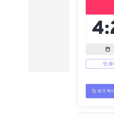
클
링크 복