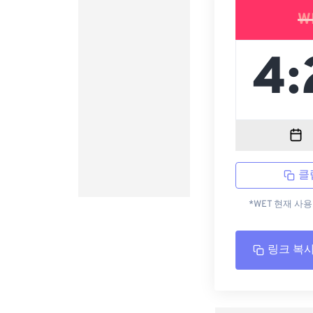
W
클
*WET 현재 사
링크 복