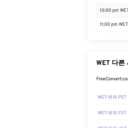
10:00 pm WE
11:00 pm WET
WET 다른
FreeConver
WET 에게 PST
WET 에게 CST