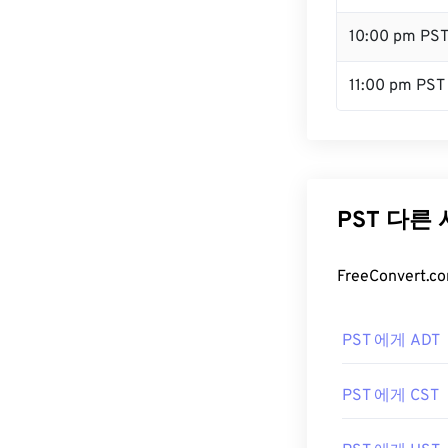
10:00 pm PS
11:00 pm PST
PST 다른
FreeConver
PST 에게 ADT
PST 에게 CST