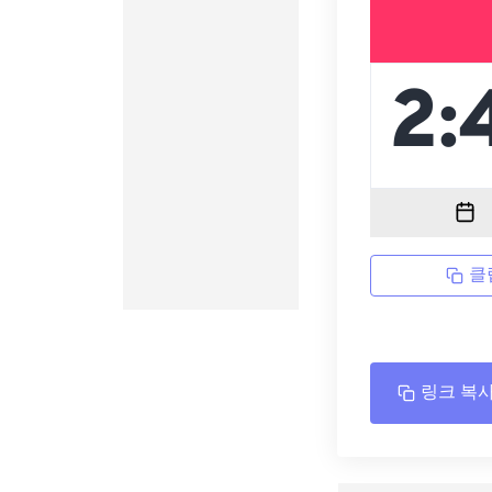
클
링크 복