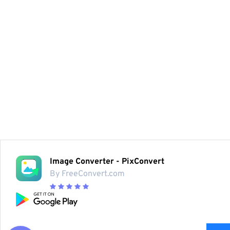
Image Converter - PixConvert
By FreeConvert.com