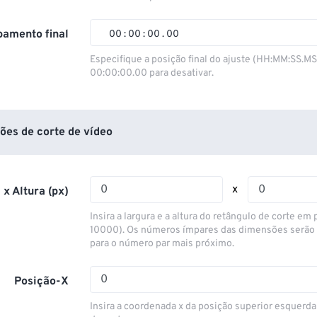
01
01
01
01
02
02
02
02
amento final
00
:
00
:
00
.
00
03
03
03
03
00
00
00
00
Especifique a posição final do ajuste (HH:MM:SS.M
00:00:00.00 para desativar.
04
04
04
04
01
01
01
01
05
05
05
05
02
02
02
02
06
06
06
06
03
03
03
03
ões de corte de vídeo
07
07
07
07
04
04
04
04
08
08
08
08
05
05
05
05
x
 x Altura (px)
09
09
09
09
06
06
06
06
Insira a largura e a altura do retângulo de corte em p
10
10
10
10
07
07
07
07
10000). Os números ímpares das dimensões serão
para o número par mais próximo.
11
11
11
11
08
08
08
08
12
12
12
12
09
09
09
09
Posição-X
13
13
13
13
10
10
10
10
Insira a coordenada x da posição superior esquerda