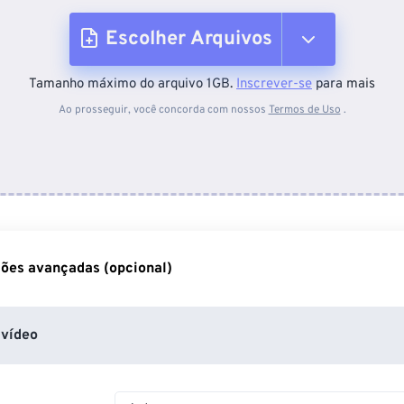
Escolher Arquivos
Tamanho máximo do arquivo 1GB.
Inscrever-se
para mais
Do dispositivo
Ao prosseguir, você concorda com nossos
Termos de Uso
.
Do Dropbox
Do Google Drive
ões avançadas (opcional)
Do OneDrive
vídeo
Da URL