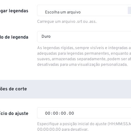
gar legendas
Escolha um arquivo
Carregue um arquivo .srt ou .ass.
Duro
o de legenda
As legendas rígidas, sempre visíveis e integradas a
adequadas para legendas permanentes, enquanto 
suaves, armazenadas separadamente, podem ser at
desativadas para uma visualização personalizada.
ões de corte
ício do ajuste
00
:
00
:
00
.
00
00
00
00
00
Especifique a posição inicial do ajuste (HH:MM:SS.
00:00:00.00 para desativar.