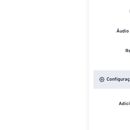
Áudio
R
Configuraç
Adic