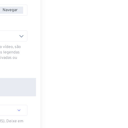
Navegar
o vídeo, são
as legendas
ivadas ou
MS). Deixe em