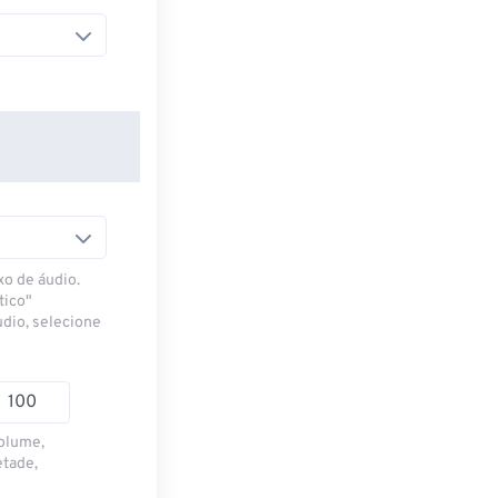
xo de áudio.
tico"
udio, selecione
volume,
etade,