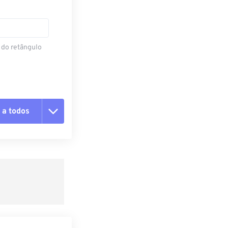
 do retângulo
 a todos
 as opções
da predefinição
definição