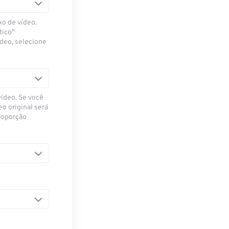
xo de vídeo.
tico"
ídeo, selecione
vídeo. Se você
eo original será
proporção