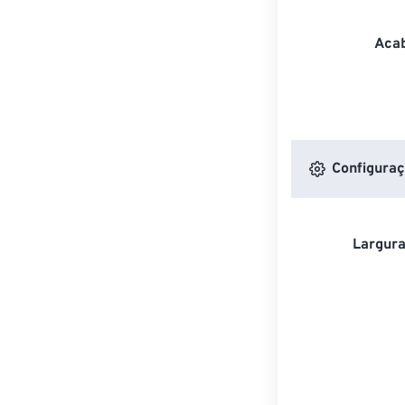
Acab
Configuraç
Largura