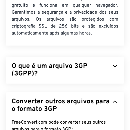
gratuito e funciona em qualquer navegador.
Garantimos a segurança e a privacidade dos seus
arquivos. Os arquivos são protegidos com
criptografia SSL de 256 bits e são excluídos
automaticamente após algumas horas.
O que é um arquivo 3GP
(3GPP)?
3GPP (3GP) é um formato de contêiner multimídia
projetado para redes de sistema universal de
Converter outros arquivos para
telecomunicações móveis (
UMTS
) de terceira
geração (3G), que é um padrão global de sistema
o formato 3GP
para dispositivos móveis (
GSM
). Como o UMTS é
uma tecnologia para dispositivos móveis, o
FreeConvert.com pode converter seus outros
formato 3GP permite que celulares em redes
arquivos para o formato 3GP :