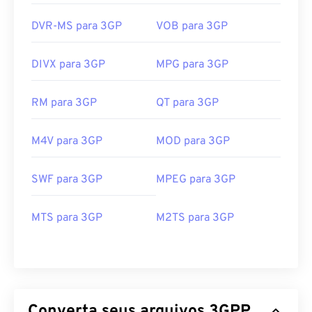
DVR-MS para 3GP
VOB para 3GP
DIVX para 3GP
MPG para 3GP
RM para 3GP
QT para 3GP
M4V para 3GP
MOD para 3GP
SWF para 3GP
MPEG para 3GP
MTS para 3GP
M2TS para 3GP
00
00
00
00
00
00
00
00
00
00
00
00
00
00
00
00
01
01
01
01
01
01
01
01
Converta seus arquivos 3GPP