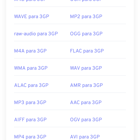
MP4.
Desenvolvido por:
Projeto de Parceria de 3ª
WAVE para 3GP
MP2 para 3GP
Geração (3GPP)
Lançamento inicial:
1997
raw-audio para 3GP
OGG para 3GP
Links úteis:
M4A para 3GP
FLAC para 3GP
https://en.wikipedia.org/wiki/3GP_and_3G2
https://www.3gpp.org/
WMA para 3GP
WAV para 3GP
ALAC para 3GP
AMR para 3GP
MP3 para 3GP
AAC para 3GP
AIFF para 3GP
OGV para 3GP
MP4 para 3GP
AVI para 3GP