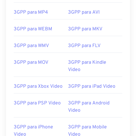
15
15
15
15
15
15
15
15
3GPP para MP4
3GPP para AVI
16
16
16
16
16
16
16
16
17
17
17
17
17
17
17
17
3GPP para WEBM
3GPP para MKV
18
18
18
18
18
18
18
18
19
19
19
19
19
19
19
19
3GPP para WMV
3GPP para FLV
20
20
20
20
20
20
20
20
3GPP para MOV
3GPP para Kindle
21
21
21
21
21
21
21
21
Video
22
22
22
22
22
22
22
22
23
23
23
23
23
23
23
23
3GPP para Xbox Video
3GPP para iPad Video
24
24
24
24
24
24
3GPP para PSP Video
3GPP para Android
25
25
25
25
25
25
Video
26
26
26
26
26
26
27
27
27
27
27
27
3GPP para iPhone
3GPP para Mobile
Video
Video