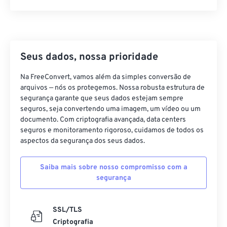
42
42
42
42
42
42
43
43
43
43
43
43
44
44
44
44
44
44
Seus dados, nossa prioridade
45
45
45
45
45
45
Na FreeConvert, vamos além da simples conversão de
46
46
46
46
46
46
arquivos — nós os protegemos. Nossa robusta estrutura de
segurança garante que seus dados estejam sempre
47
47
47
47
47
47
seguros, seja convertendo uma imagem, um vídeo ou um
48
48
48
48
48
48
documento. Com criptografia avançada, data centers
seguros e monitoramento rigoroso, cuidamos de todos os
49
49
49
49
49
49
aspectos da segurança dos seus dados.
50
50
50
50
50
50
Saiba mais sobre nosso compromisso com a
51
51
51
51
51
51
segurança
52
52
52
52
52
52
53
53
53
53
53
53
SSL/TLS
Criptografia
54
54
54
54
54
54