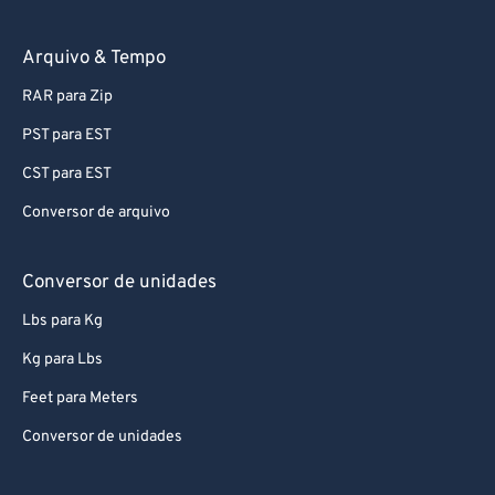
94
94
95
95
Arquivo & Tempo
96
96
RAR para Zip
97
97
PST para EST
98
98
CST para EST
99
99
Conversor de arquivo
Conversor de unidades
Lbs para Kg
Kg para Lbs
Feet para Meters
Conversor de unidades