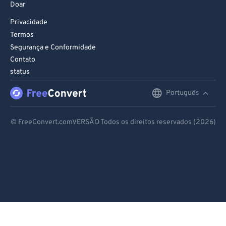
Doar
Privacidade
Termos
Segurança e Conformidade
Contato
status
Português
English
Deutsch
© FreeConvert.comVERSÃO Todos os direitos reservados (2026)
Español
Français
Português
Italiano
Dutch