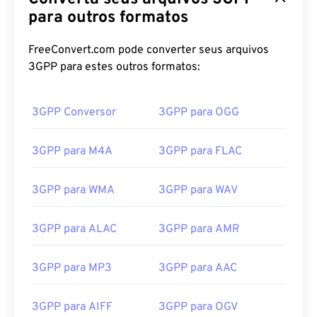
02
02
02
02
02
02
02
02
para outros formatos
03
03
03
03
03
03
03
03
FreeConvert.com pode converter seus arquivos
04
04
04
04
04
04
04
04
3GPP para estes outros formatos:
05
05
05
05
05
05
05
05
06
06
06
06
06
06
06
06
3GPP Conversor
3GPP para OGG
07
07
07
07
07
07
07
07
3GPP para M4A
3GPP para FLAC
08
08
08
08
08
08
08
08
09
09
09
09
09
09
09
09
3GPP para WMA
3GPP para WAV
10
10
10
10
10
10
10
10
11
11
11
11
11
11
11
11
3GPP para ALAC
3GPP para AMR
12
12
12
12
12
12
12
12
3GPP para MP3
3GPP para AAC
13
13
13
13
13
13
13
13
14
14
14
14
14
14
14
14
3GPP para AIFF
3GPP para OGV