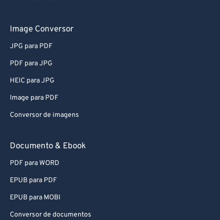
81
81
82
82
Image Conversor
83
83
JPG para PDF
84
84
PDF para JPG
85
85
HEIC para JPG
86
86
Image para PDF
87
87
Conversor de imagens
88
88
89
89
Documento & Ebook
90
90
PDF para WORD
91
91
EPUB para PDF
92
92
EPUB para MOBI
93
93
Conversor de documentos