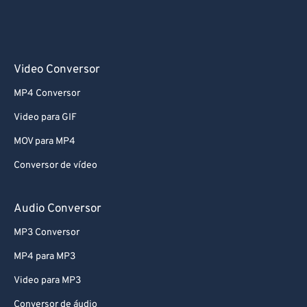
68
68
69
69
70
70
Video Conversor
71
71
MP4 Conversor
72
72
Video para GIF
73
73
MOV para MP4
74
74
Conversor de vídeo
75
75
76
76
Audio Conversor
77
77
MP3 Conversor
78
78
MP4 para MP3
79
79
Video para MP3
80
80
Conversor de áudio