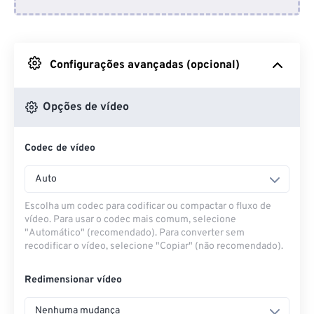
Do Dropbox
Do Google Drive
Configurações avançadas (opcional)
Do OneDrive
Opções de vídeo
Codec de vídeo
Da URL
Auto
Escolha um codec para codificar ou compactar o fluxo de
vídeo. Para usar o codec mais comum, selecione
"Automático" (recomendado). Para converter sem
recodificar o vídeo, selecione "Copiar" (não recomendado).
Redimensionar vídeo
Nenhuma mudança