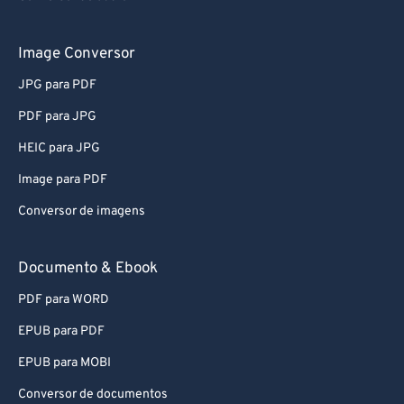
81
81
82
82
Image Conversor
83
83
JPG para PDF
84
84
PDF para JPG
85
85
HEIC para JPG
86
86
Image para PDF
87
87
Conversor de imagens
88
88
89
89
Documento & Ebook
90
90
PDF para WORD
91
91
EPUB para PDF
92
92
EPUB para MOBI
93
93
Conversor de documentos