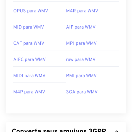
OPUS para WMV
M4R para WMV
MID para WMV
AIF para WMV
CAF para WMV
MP1 para WMV
AIFC para WMV
raw para WMV
MIDI para WMV
RMI para WMV
M4P para WMV
3GA para WMV
00
00
00
00
00
00
00
00
00
00
00
00
00
00
00
00
01
01
01
01
01
01
01
01
Converta seus arquivos 3GPP