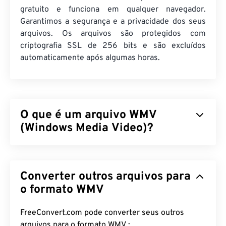
gratuito e funciona em qualquer navegador.
Garantimos a segurança e a privacidade dos seus
arquivos. Os arquivos são protegidos com
criptografia SSL de 256 bits e são excluídos
automaticamente após algumas horas.
O que é um arquivo WMV
(Windows Media Video)?
O Windows Media Video (WMV) é um formato de
vídeo comum e amplamente suportado. Ele
Converter outros arquivos para
compacta o tamanho do arquivo com um
codec
,
resultando em um arquivo fácil de gerenciar que
o formato WMV
mantém a qualidade do vídeo. Um formato de
contêiner digital, chamado Advanced Systems
FreeConvert.com pode converter seus outros
Format (ASF), frequentemente encapsula arquivos
arquivos para o formato WMV :