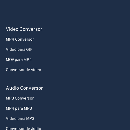
68
68
69
69
70
70
Video Conversor
71
71
MP4 Conversor
72
72
Video para GIF
73
73
MOV para MP4
74
74
Conversor de vídeo
75
75
76
76
Audio Conversor
77
77
MP3 Conversor
78
78
MP4 para MP3
79
79
Video para MP3
80
80
Conversor de áudio