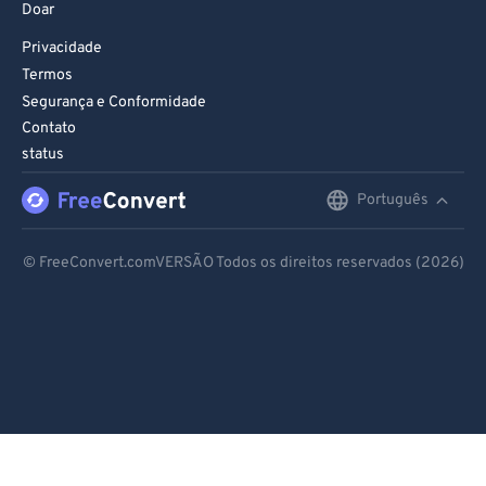
Doar
Privacidade
Termos
Segurança e Conformidade
Contato
status
Português
English
Deutsch
© FreeConvert.comVERSÃO Todos os direitos reservados (2026)
Español
Français
Português
Italiano
Dutch