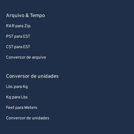
94
94
95
95
Arquivo & Tempo
96
96
RAR para Zip
97
97
PST para EST
98
98
CST para EST
99
99
Conversor de arquivo
Conversor de unidades
Lbs para Kg
Kg para Lbs
Feet para Meters
Conversor de unidades