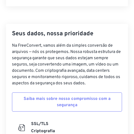
42
42
42
42
42
42
43
43
43
43
43
43
44
44
44
44
44
44
Seus dados, nossa prioridade
45
45
45
45
45
45
Na FreeConvert, vamos além da simples conversão de
46
46
46
46
46
46
arquivos — nós os protegemos. Nossa robusta estrutura de
segurança garante que seus dados estejam sempre
47
47
47
47
47
47
seguros, seja convertendo uma imagem, um vídeo ou um
48
48
48
48
48
48
documento. Com criptografia avançada, data centers
seguros e monitoramento rigoroso, cuidamos de todos os
49
49
49
49
49
49
aspectos da segurança dos seus dados.
50
50
50
50
50
50
Saiba mais sobre nosso compromisso com a
51
51
51
51
51
51
segurança
52
52
52
52
52
52
53
53
53
53
53
53
SSL/TLS
Criptografia
54
54
54
54
54
54