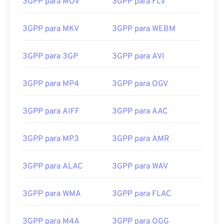
3GPP para MOV
3GPP para FLV
15
15
15
15
15
15
15
15
16
16
16
16
16
16
16
16
3GPP para MKV
3GPP para WEBM
17
17
17
17
17
17
17
17
18
18
18
18
18
18
18
18
3GPP para 3GP
3GPP para AVI
19
19
19
19
19
19
19
19
3GPP para MP4
3GPP para OGV
20
20
20
20
20
20
20
20
21
21
21
21
21
21
21
21
3GPP para AIFF
3GPP para AAC
22
22
22
22
22
22
22
22
3GPP para MP3
3GPP para AMR
23
23
23
23
23
23
23
23
24
24
24
24
24
24
3GPP para ALAC
3GPP para WAV
25
25
25
25
25
25
26
26
26
26
26
26
3GPP para WMA
3GPP para FLAC
27
27
27
27
27
27
3GPP para M4A
3GPP para OGG