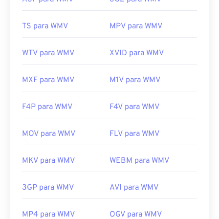
Desenvolvido por:
Microsoft
Lançamento inicial:
1999
TS para WMV
MPV para WMV
Links úteis:
WTV para WMV
XVID para WMV
https://en.wikipedia.org/wiki/Windows_Media_Video
https://en.wikipedia.org/wiki/Advanced_Systems_Form
MXF para WMV
M1V para WMV
F4P para WMV
F4V para WMV
MOV para WMV
FLV para WMV
MKV para WMV
WEBM para WMV
3GP para WMV
AVI para WMV
MP4 para WMV
OGV para WMV