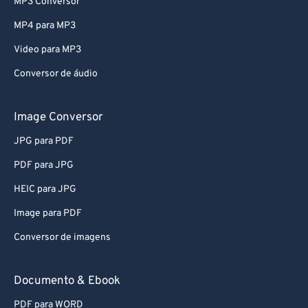
MP3 Conversor
74
74
MP4 para MP3
75
75
Video para MP3
76
76
Conversor de áudio
77
77
78
78
Image Conversor
79
79
JPG para PDF
80
80
PDF para JPG
81
81
HEIC para JPG
82
82
Image para PDF
83
83
Conversor de imagens
84
84
85
85
Documento & Ebook
86
86
PDF para WORD