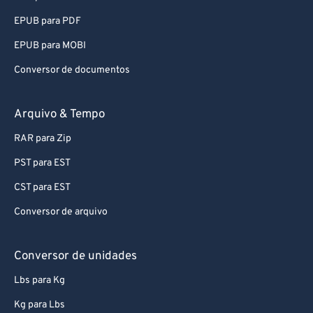
87
87
EPUB para PDF
88
88
EPUB para MOBI
89
89
Conversor de documentos
90
90
91
91
Arquivo & Tempo
92
92
RAR para Zip
93
93
PST para EST
94
94
CST para EST
95
95
Conversor de arquivo
96
96
97
97
Conversor de unidades
98
98
Lbs para Kg
99
99
Kg para Lbs