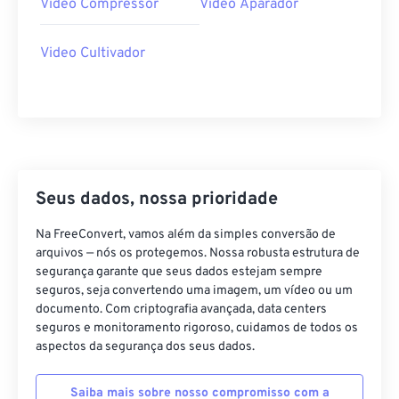
34
34
34
34
34
34
Video Compressor
Video Aparador
35
35
35
35
35
35
Video Cultivador
36
36
36
36
36
36
37
37
37
37
37
37
38
38
38
38
38
38
39
39
39
39
39
39
40
40
40
40
40
40
Seus dados, nossa prioridade
41
41
41
41
41
41
Na FreeConvert, vamos além da simples conversão de
42
42
42
42
42
42
arquivos — nós os protegemos. Nossa robusta estrutura de
43
43
43
43
43
43
segurança garante que seus dados estejam sempre
seguros, seja convertendo uma imagem, um vídeo ou um
44
44
44
44
44
44
documento. Com criptografia avançada, data centers
seguros e monitoramento rigoroso, cuidamos de todos os
45
45
45
45
45
45
aspectos da segurança dos seus dados.
46
46
46
46
46
46
47
47
47
47
47
47
Saiba mais sobre nosso compromisso com a