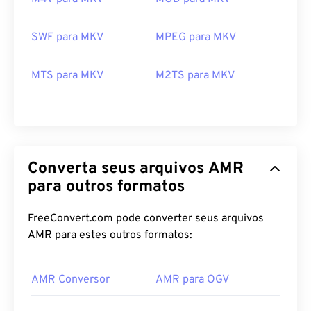
SWF para MKV
MPEG para MKV
00
00
00
00
00
00
00
00
MTS para MKV
M2TS para MKV
00
00
00
00
00
00
00
00
01
01
01
01
01
01
01
01
Converta seus arquivos AMR
02
02
02
02
02
02
02
02
para outros formatos
03
03
03
03
03
03
03
03
FreeConvert.com pode converter seus arquivos
04
04
04
04
04
04
04
04
AMR para estes outros formatos:
05
05
05
05
05
05
05
05
06
06
06
06
06
06
06
06
AMR Conversor
AMR para OGV
07
07
07
07
07
07
07
07