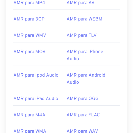
AMR para MP4
AMR para AVI
08
08
08
08
08
08
08
08
09
09
09
09
09
09
09
09
AMR para 3GP
AMR para WEBM
10
10
10
10
10
10
10
10
11
11
11
11
11
11
11
11
AMR para WMV
AMR para FLV
12
12
12
12
12
12
12
12
AMR para MOV
AMR para iPhone
13
13
13
13
13
13
13
13
Audio
14
14
14
14
14
14
14
14
15
15
15
15
15
15
15
15
AMR para Ipod Audio
AMR para Android
Audio
16
16
16
16
16
16
16
16
17
17
17
17
17
17
17
17
AMR para iPad Audio
AMR para OGG
18
18
18
18
18
18
18
18
19
19
19
19
19
19
19
19
AMR para M4A
AMR para FLAC
20
20
20
20
20
20
20
20
AMR para WMA
AMR para WAV