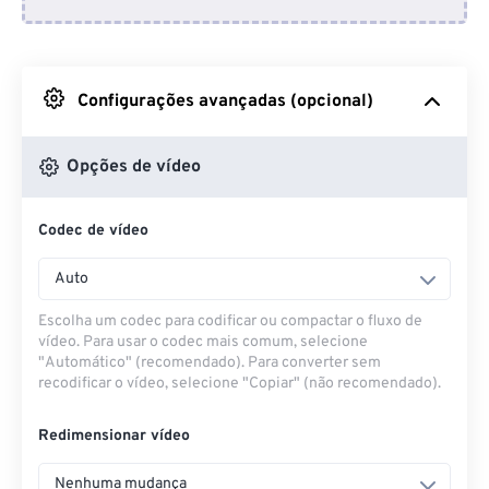
Do Dropbox
Do Google Drive
Configurações avançadas (opcional)
Do OneDrive
Opções de vídeo
Codec de vídeo
Da URL
Auto
Escolha um codec para codificar ou compactar o fluxo de
vídeo. Para usar o codec mais comum, selecione
"Automático" (recomendado). Para converter sem
recodificar o vídeo, selecione "Copiar" (não recomendado).
Redimensionar vídeo
Nenhuma mudança