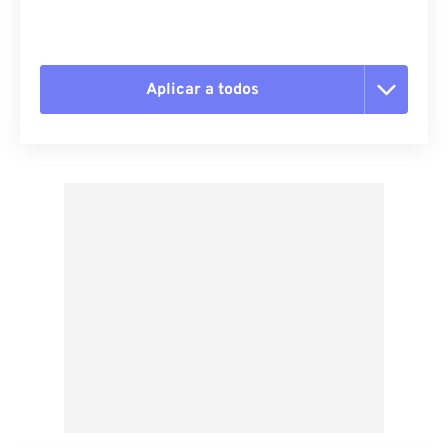
Aplicar a todos
Redefinir todas as opções
Aplicar a partir da predefinição
Salvar como predefinição