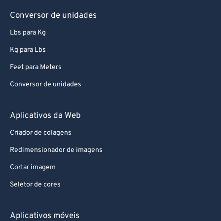
78
78
Conversor de unidades
79
79
Lbs para Kg
80
80
Kg para Lbs
81
81
Feet para Meters
82
82
Conversor de unidades
83
83
84
84
Aplicativos da Web
85
85
Criador de colagens
86
86
Redimensionador de imagens
87
87
Cortar imagem
88
88
Seletor de cores
89
89
90
90
Aplicativos móveis