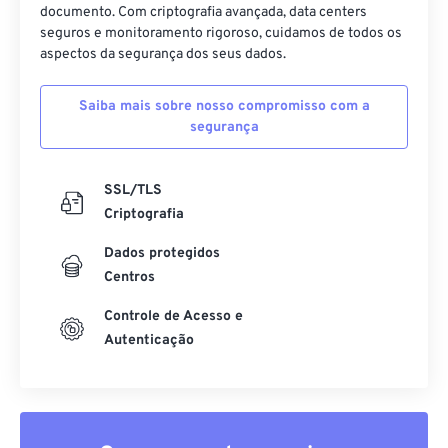
25
25
25
25
25
25
documento. Com criptografia avançada, data centers
seguros e monitoramento rigoroso, cuidamos de todos os
26
26
26
26
26
26
aspectos da segurança dos seus dados.
27
27
27
27
27
27
28
28
28
28
28
28
Saiba mais sobre nosso compromisso com a
segurança
29
29
29
29
29
29
30
30
30
30
30
30
SSL/TLS
31
31
31
31
31
31
Criptografia
32
32
32
32
32
32
Dados protegidos
33
33
33
33
33
33
Centros
34
34
34
34
34
34
Controle de Acesso e
Autenticação
35
35
35
35
35
35
36
36
36
36
36
36
37
37
37
37
37
37
38
38
38
38
38
38