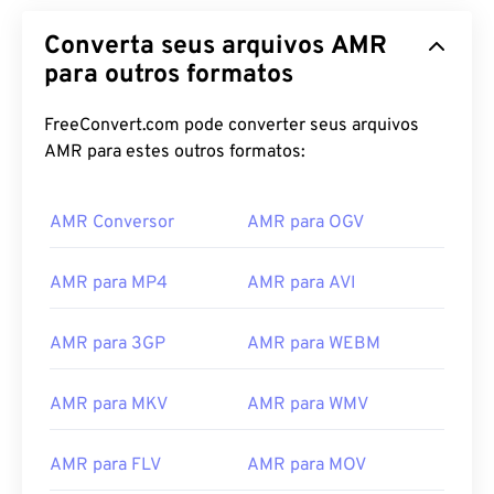
Converta seus arquivos AMR
para outros formatos
FreeConvert.com pode converter seus arquivos
AMR para estes outros formatos:
AMR Conversor
AMR para OGV
AMR para MP4
AMR para AVI
AMR para 3GP
AMR para WEBM
AMR para MKV
AMR para WMV
00
00
00
00
00
00
00
00
AMR para FLV
AMR para MOV