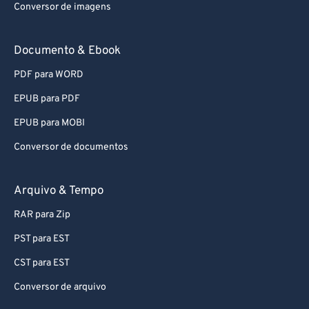
Conversor de imagens
65
65
66
66
Documento & Ebook
67
67
PDF para WORD
68
68
EPUB para PDF
69
69
EPUB para MOBI
70
70
Conversor de documentos
71
71
72
72
Arquivo & Tempo
73
73
RAR para Zip
74
74
PST para EST
75
75
CST para EST
76
76
Conversor de arquivo
77
77