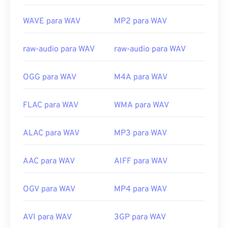
Lançamento inicial:
1991
WAVE para WAV
MP2 para WAV
Links úteis:
https://en.wikipedia.org/wiki/WAV
raw-audio para WAV
raw-audio para WAV
https://www.techopedia.com/definition/12636/wavefor
audio-wav
OGG para WAV
M4A para WAV
FLAC para WAV
WMA para WAV
ALAC para WAV
MP3 para WAV
AAC para WAV
AIFF para WAV
OGV para WAV
MP4 para WAV
AVI para WAV
3GP para WAV