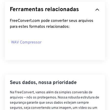
12
12
12
12
12
12
12
12
Ferramentas relacionadas
13
13
13
13
13
13
13
13
14
14
14
14
14
14
14
14
FreeConvert.com pode converter seus arquivos
para estes formatos relacionados:
15
15
15
15
15
15
15
15
16
16
16
16
16
16
16
16
WAV Compressor
17
17
17
17
17
17
17
17
18
18
18
18
18
18
18
18
19
19
19
19
19
19
19
19
20
20
20
20
20
20
20
20
21
21
21
21
21
21
21
21
Seus dados, nossa prioridade
22
22
22
22
22
22
22
22
Na FreeConvert, vamos além da simples conversão de
23
23
23
23
23
23
23
23
arquivos — nós os protegemos. Nossa robusta estrutura de
24
24
24
24
24
24
segurança garante que seus dados estejam sempre
seguros, seja convertendo uma imagem, um vídeo ou um