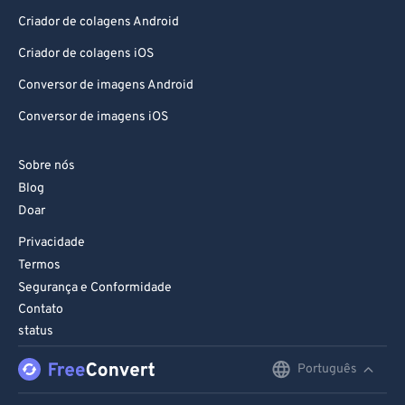
91
91
Criador de colagens Android
92
92
Criador de colagens iOS
93
93
Conversor de imagens Android
94
94
Conversor de imagens iOS
95
95
96
96
Sobre nós
Blog
97
97
Doar
98
98
Privacidade
99
99
Termos
Segurança e Conformidade
Contato
status
Português
English