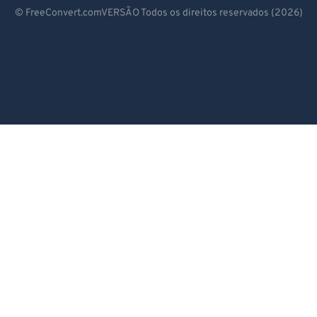
Deutsch
© FreeConvert.comVERSÃO Todos os direitos reservados (2026)
Español
Français
Português
Italiano
Dutch
日本語
简体中文
繁體中文
한국어
Svenska