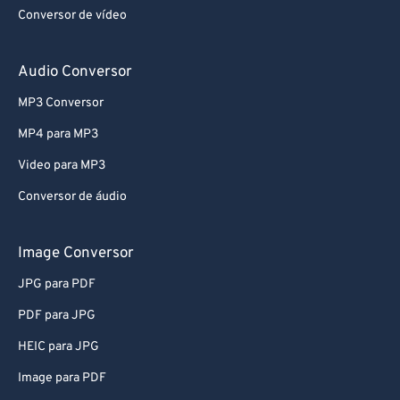
Conversor de vídeo
52
52
52
52
52
52
53
53
53
53
53
53
Audio Conversor
54
54
54
54
54
54
MP3 Conversor
55
55
55
55
55
55
MP4 para MP3
56
56
56
56
56
56
Video para MP3
57
57
57
57
57
57
Conversor de áudio
58
58
58
58
58
58
59
59
59
59
59
59
Image Conversor
60
60
JPG para PDF
61
61
PDF para JPG
62
62
HEIC para JPG
63
63
Image para PDF
64
64