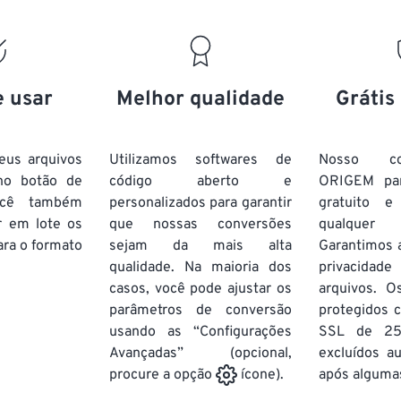
15
15
15
15
19
19
19
19
16
16
16
16
20
20
20
20
17
17
17
17
21
21
21
21
18
18
18
18
e usar
Melhor qualidade
Grátis
22
22
22
22
19
19
19
19
23
23
23
23
20
20
20
20
eus arquivos
Utilizamos softwares de
Nosso co
24
24
24
no botão de
código aberto e
ORIGEM pa
21
21
21
21
ocê também
personalizados para garantir
gratuito 
25
25
25
22
22
22
22
r em lote
os
que nossas conversões
qualquer
26
26
26
ra o formato
sejam da mais alta
23
23
23
23
Garantimos 
qualidade. Na maioria dos
privacida
27
27
27
24
24
24
casos, você pode ajustar os
arquivos. O
28
28
28
25
25
25
parâmetros de conversão
protegidos c
usando as “Configurações
29
29
29
SSL de 25
26
26
26
Avançadas” (opcional,
excluídos a
30
30
30
27
27
27
após algumas
procure a opção
ícone).
31
31
31
28
28
28