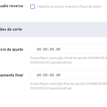
Áudio reverso
Habilite se quiser reverter o fluxo de áudio
ões de corte
ício do ajuste
00
:
00
:
00
.
00
Especifique a posição inicial do ajuste (HH:MM:SS.
00:00:00.00 para desativar.
00
00
00
00
01
01
01
01
amento final
00
:
00
:
00
.
00
02
02
02
02
Especifique a posição final do ajuste (HH:MM:SS.M
00:00:00.00 para desativar.
03
03
03
03
00
00
00
00
04
04
04
04
01
01
01
01