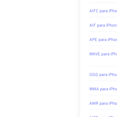
Outros program
AIFC para iPh
vanBasco's Kar
Desenvolvido p
AIF para iPho
Lançamento ini
Links úteis:
APE para iPho
https://en.wiki
WAVE para iPh
https://www.mid
OGG para iPho
WMA para iPh
AMR para iPho