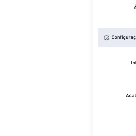
Configuraç
In
Acab