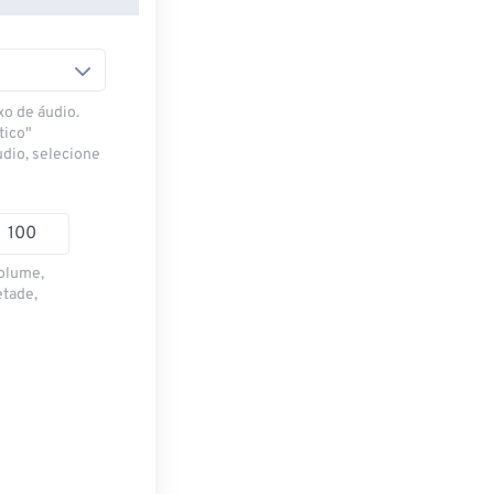
xo de áudio.
tico"
udio, selecione
volume,
etade,