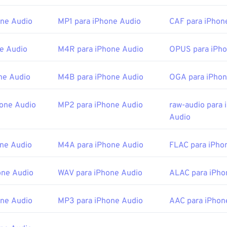
45
45
45
as que podem abrir MIDI incluem
Winamp
,
Windows Media Pl
42
42
42
one Audio
MP1 para iPhone Audio
CAF para iPhon
aoke Player
,
Karaoke Player
,
Musicnotes Player
e
Sibelius
.
46
46
46
43
43
43
or:
MIDI Manufacturers Association
47
47
47
44
44
44
ne Audio
M4R para iPhone Audio
OPUS para iPho
cial:
1983
48
48
48
45
45
45
ne Audio
M4B para iPhone Audio
OGA para iPhon
49
49
49
46
46
46
pedia.org/wiki/MIDI
50
50
50
47
47
47
one Audio
MP2 para iPhone Audio
raw-audio para 
i.org/specifications
51
51
51
48
48
48
Audio
52
52
52
49
49
49
ne Audio
M4A para iPhone Audio
FLAC para iPho
53
53
53
50
50
50
54
54
54
51
51
51
one Audio
WAV para iPhone Audio
ALAC para iPho
55
55
55
52
52
52
56
56
56
ne Audio
MP3 para iPhone Audio
AAC para iPhon
53
53
53
57
57
57
54
54
54