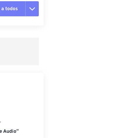
 a todos
 as opções
da predefinição
definição
.
e Audio”