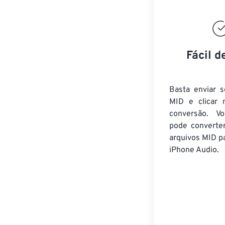
Fácil d
Basta enviar s
MID e clicar 
conversão. V
pode converte
arquivos MID
pa
iPhone Audio.