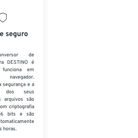
 e seguro
nversor de
ra DESTINO é
e funciona em
 navegador.
a segurança e a
de dos seus
s arquivos são
om criptografia
6 bits e são
utomaticamente
 horas.