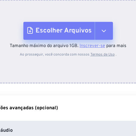
Escolher Arquivos
Tamanho máximo do arquivo 1GB.
Inscrever-se
para mais
Do dispositivo
Ao prosseguir, você concorda com nossos
Termos de Uso
.
Do Dropbox
Do Google Drive
ões avançadas (opcional)
Do OneDrive
áudio
Da URL