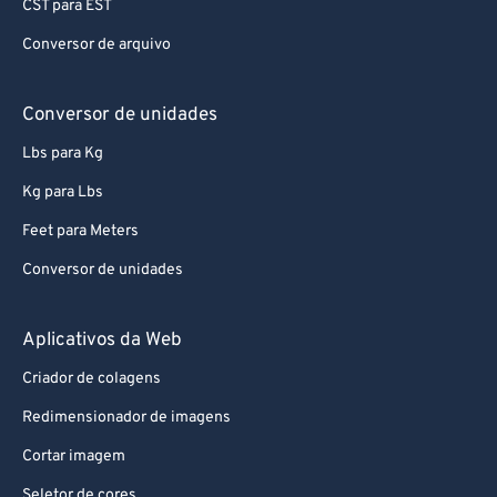
CST para EST
62
62
Conversor de arquivo
63
63
64
64
Conversor de unidades
65
65
Lbs para Kg
66
66
Kg para Lbs
67
67
Feet para Meters
68
68
Conversor de unidades
69
69
70
70
Aplicativos da Web
71
71
Criador de colagens
72
72
Redimensionador de imagens
73
73
Cortar imagem
74
74
Seletor de cores