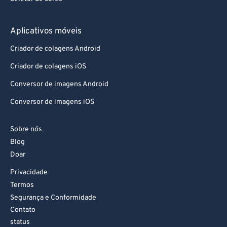
75
75
76
76
Aplicativos móveis
77
77
Criador de colagens Android
78
78
Criador de colagens iOS
79
79
Conversor de imagens Android
80
80
Conversor de imagens iOS
81
81
Sobre nós
82
82
Blog
83
83
Doar
84
84
Privacidade
85
85
Termos
Segurança e Conformidade
86
86
Contato
87
87
status