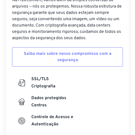
Na FreeConvert, vamos além da simples conversão de
09
09
09
09
09
09
09
09
arquivos — nós os protegemos. Nossa robusta estrutura de
segurança garante que seus dados estejam sempre
10
10
10
10
10
10
10
10
seguros, seja convertendo uma imagem, um vídeo ou um
11
11
11
11
11
11
11
11
documento. Com criptografia avançada, data centers
seguros e monitoramento rigoroso, cuidamos de todos os
12
12
12
12
12
12
12
12
aspectos da segurança dos seus dados.
13
13
13
13
13
13
13
13
Saiba mais sobre nosso compromisso com a
14
14
14
14
14
14
14
14
segurança
15
15
15
15
15
15
15
15
16
16
16
16
16
16
16
16
SSL/TLS
Criptografia
17
17
17
17
17
17
17
17
18
18
18
18
18
18
18
18
Dados protegidos
Centros
19
19
19
19
19
19
19
19
Controle de Acesso e
20
20
20
20
20
20
20
20
Autenticação
21
21
21
21
21
21
21
21