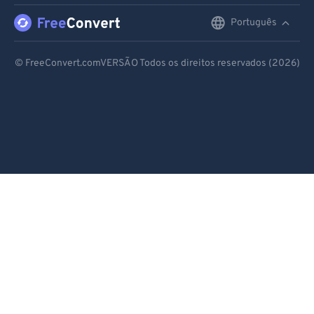
88
88
Português
English
89
89
Deutsch
90
90
© FreeConvert.comVERSÃO Todos os direitos reservados (2026)
Español
91
91
92
92
Français
93
93
Português
94
94
Italiano
95
95
Dutch
96
96
97
97
日本語
98
98
简体中文
99
99
繁體中文
한국어