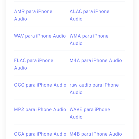
media player
é a melhor opção para abrir um
arquivo MP1, com a vantagem de que esse player
AMR para iPhone
ALAC para iPhone
funciona em todas as plataformas.
Audio
Audio
Outros ótimos reprodutores de mídia para abrir
MP1 incluem
Windows Media Player
,
Awave Studio
WAV para iPhone Audio
WMA para iPhone
,
Winamp
e
jetAudio
.
Audio
Desenvolvido por:
ISO
/
IEC
,
Moving Pictures
Experts Group
FLAC para iPhone
M4A para iPhone Audio
Audio
Lançamento inicial:
1993
Links úteis:
OGG para iPhone Audio
raw-audio para iPhone
https://en.wikipedia.org/wiki/MPEG-1_Audio_Lay
Audio
er_I
https://mpeg.chiariglione.org/standards/mpeg-
MP2 para iPhone Audio
WAVE para iPhone
1.html
Audio
OGA para iPhone Audio
M4B para iPhone Audio