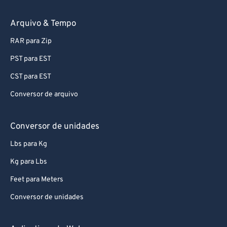
59
59
59
59
59
59
Arquivo & Tempo
60
60
RAR para Zip
61
61
62
62
PST para EST
63
63
CST para EST
64
64
Conversor de arquivo
65
65
Conversor de unidades
66
66
Lbs para Kg
67
67
Kg para Lbs
68
68
69
69
Feet para Meters
70
70
Conversor de unidades
71
71