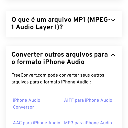
O que é um arquivo MP1 (MPEG-
1 Audio Layer I)?
O MPEG-1 Audio Layer 1 (MP1) é uma versão
anterior e mais simples do padrão de áudio
MPEG
.
Converter outros arquivos para
O MP1 está praticamente obsoleto, mas ainda é
suportado. O MP1 fazia parte do formato
o formato iPhone Audio
Digital
Compact Cassette
. Quase todos os arquivos que
eram MP1 foram substituídos pelos formatos de
FreeConvert.com pode converter seus outros
arquivo mais recentes
MPEG-1 Audio Layer II
arquivos para o formato iPhone Audio :
(MP2)
e
MPEG-1 Audio Layer III ou MPEG-2 Audio
Layer III (MP3)
.
iPhone Audio
AIFF para iPhone Audio
Conversor
Como abrir um arquivo MP1?
Como o MP1 está amplamente obsoleto,
o VLC
AAC para iPhone Audio
MP3 para iPhone Audio