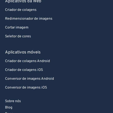
Aplicativos da Web
72
72
Criador de colagens
73
73
Redimensionador de imagens
74
74
Cortar imagem
75
75
76
76
Seletor de cores
77
77
Aplicativos móveis
78
78
Criador de colagens Android
79
79
Criador de colagens iOS
80
80
Conversor de imagens Android
81
81
Conversor de imagens iOS
82
82
83
83
Sobre nós
84
84
Blog