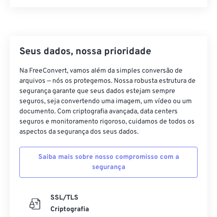
06
06
06
06
06
06
06
06
07
07
07
07
07
07
07
07
08
08
08
08
08
08
08
08
Seus dados, nossa prioridade
09
09
09
09
09
09
09
09
10
10
10
10
10
10
10
10
Na FreeConvert, vamos além da simples conversão de
arquivos — nós os protegemos. Nossa robusta estrutura de
11
11
11
11
11
11
11
11
segurança garante que seus dados estejam sempre
12
12
12
12
12
12
12
12
seguros, seja convertendo uma imagem, um vídeo ou um
documento. Com criptografia avançada, data centers
13
13
13
13
13
13
13
13
seguros e monitoramento rigoroso, cuidamos de todos os
aspectos da segurança dos seus dados.
14
14
14
14
14
14
14
14
15
15
15
15
15
15
15
15
Saiba mais sobre nosso compromisso com a
16
16
16
16
16
16
16
16
segurança
17
17
17
17
17
17
17
17
SSL/TLS
18
18
18
18
18
18
18
18
Criptografia
19
19
19
19
19
19
19
19