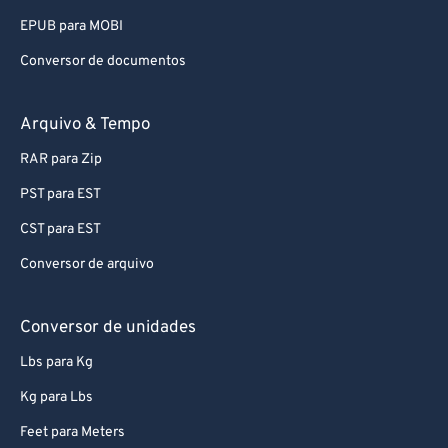
93
93
EPUB para MOBI
94
94
Conversor de documentos
95
95
96
96
Arquivo & Tempo
97
97
RAR para Zip
98
98
PST para EST
99
99
CST para EST
Conversor de arquivo
Conversor de unidades
Lbs para Kg
Kg para Lbs
Feet para Meters