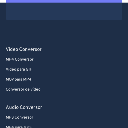
67
67
68
68
69
69
70
70
71
71
Video Conversor
72
72
MP4 Conversor
73
73
Video para GIF
74
74
MOV para MP4
75
75
Conversor de vídeo
76
76
77
77
Audio Conversor
78
78
MP3 Conversor
79
79
MP4 para MP3