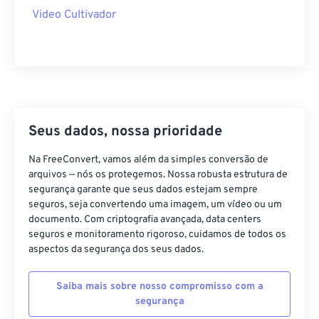
40
40
40
40
40
40
Video Cultivador
41
41
41
41
41
41
42
42
42
42
42
42
43
43
43
43
43
43
44
44
44
44
44
44
45
45
45
45
45
45
Seus dados, nossa prioridade
46
46
46
46
46
46
Na FreeConvert, vamos além da simples conversão de
47
47
47
47
47
47
arquivos — nós os protegemos. Nossa robusta estrutura de
segurança garante que seus dados estejam sempre
48
48
48
48
48
48
seguros, seja convertendo uma imagem, um vídeo ou um
documento. Com criptografia avançada, data centers
49
49
49
49
49
49
seguros e monitoramento rigoroso, cuidamos de todos os
50
50
50
50
50
50
aspectos da segurança dos seus dados.
51
51
51
51
51
51
Saiba mais sobre nosso compromisso com a
52
52
52
52
52
52
segurança