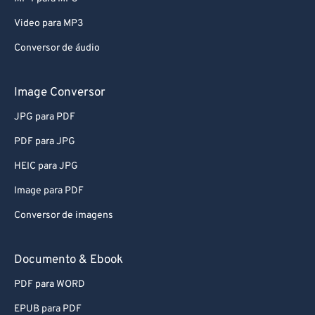
80
80
Video para MP3
81
81
Conversor de áudio
82
82
83
83
Image Conversor
84
84
JPG para PDF
85
85
PDF para JPG
86
86
HEIC para JPG
87
87
Image para PDF
88
88
Conversor de imagens
89
89
90
90
Documento & Ebook
91
91
PDF para WORD
92
92
EPUB para PDF