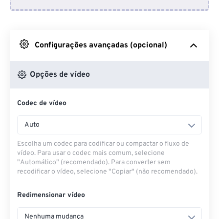
Do Dropbox
Do Google Drive
Configurações avançadas (opcional)
Do OneDrive
Opções de vídeo
Codec de vídeo
Da URL
Auto
Escolha um codec para codificar ou compactar o fluxo de
vídeo. Para usar o codec mais comum, selecione
"Automático" (recomendado). Para converter sem
recodificar o vídeo, selecione "Copiar" (não recomendado).
Redimensionar vídeo
Nenhuma mudança