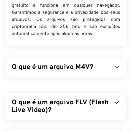
gratuito e funciona em qualquer navegador.
Garantimos a segurança e a privacidade dos seus
arquivos. Os arquivos são protegidos com
criptografia SSL de 256 bits e são excluídos
automaticamente após algumas horas.
O que é um arquivo M4V?
M4V é um formato de vídeo contêiner exclusivo
para produtos Apple. Ele armazena dados
audiovisuais e multimídia em um único arquivo e
O que é um arquivo FLV (Flash
usa um
codec
para compactar o tamanho do
arquivo. Isso resulta em um arquivo fácil de
Live Video)?
gerenciar e armazenar. Embora os arquivos M4V
sejam muito semelhantes ao MP4, eles são
O Flash Live Video (FLV) é, como o nome sugere,
projetados para produtos Apple e a Apple
um tipo de vídeo
em Flash
. É um formato popular