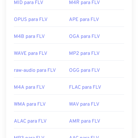
player
.
sejam da Adobe. Outros programas que permitem
MID para FLV
M4R para FLV
a abertura do FLV incluem
o VLC Media Player
,
o
Desenvolvido por:
Apple Inc.
Zoom Player
,
o RealNetworks RealPlayer Cloud
,
o
OPUS para FLV
APE para FLV
Lançamento inicial:
2003
Eltima Elmedia Player
e
outros
.
Links úteis:
Desenvolvido por:
Adobe
M4B para FLV
OGA para FLV
https://en.wikipedia.org/wiki/M4V
Lançamento inicial:
2003
WAVE para FLV
MP2 para FLV
https://www.differencebetween.com/difference-
Links úteis:
between-m4v-and-vs-mp4-and-vs-mkv/
https://en.wikipedia.org/wiki/Flash_Video
raw-audio para FLV
OGG para FLV
https://www.lifewire.com/flv-file
M4A para FLV
FLAC para FLV
WMA para FLV
WAV para FLV
ALAC para FLV
AMR para FLV