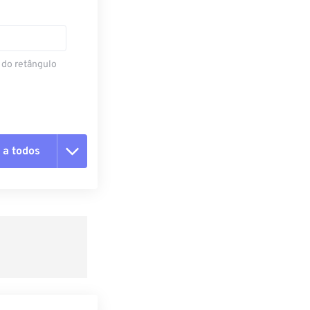
 do retângulo
 a todos
 as opções
da predefinição
definição