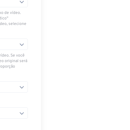
xo de vídeo.
tico"
ídeo, selecione
vídeo. Se você
eo original será
proporção