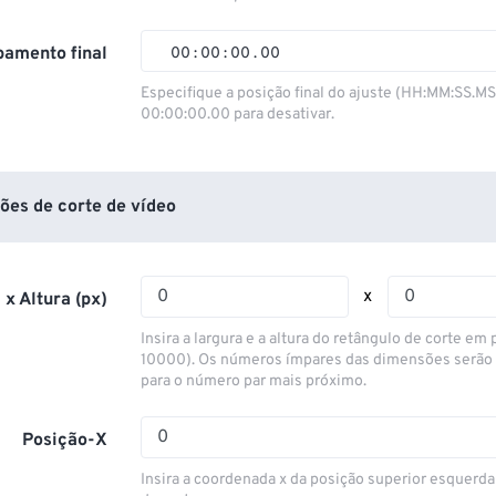
01
01
01
01
02
02
02
02
amento final
00
:
00
:
00
.
00
03
03
03
03
00
00
00
00
Especifique a posição final do ajuste (HH:MM:SS.M
00:00:00.00 para desativar.
04
04
04
04
01
01
01
01
05
05
05
05
02
02
02
02
06
06
06
06
03
03
03
03
ões de corte de vídeo
07
07
07
07
04
04
04
04
08
08
08
08
05
05
05
05
x
 x Altura (px)
09
09
09
09
06
06
06
06
Insira a largura e a altura do retângulo de corte em p
10
10
10
10
07
07
07
07
10000). Os números ímpares das dimensões serão
para o número par mais próximo.
11
11
11
11
08
08
08
08
12
12
12
12
09
09
09
09
Posição-X
13
13
13
13
10
10
10
10
Insira a coordenada x da posição superior esquerda