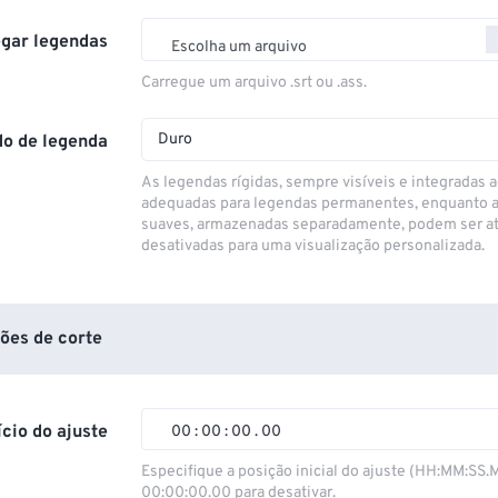
gar legendas
Escolha um arquivo
Carregue um arquivo .srt ou .ass.
Duro
o de legenda
As legendas rígidas, sempre visíveis e integradas a
adequadas para legendas permanentes, enquanto 
suaves, armazenadas separadamente, podem ser at
desativadas para uma visualização personalizada.
ões de corte
ício do ajuste
00
:
00
:
00
.
00
00
00
00
00
Especifique a posição inicial do ajuste (HH:MM:SS.
00:00:00.00 para desativar.