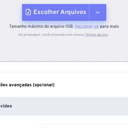
Escolher Arquivos
Tamanho máximo do arquivo 1GB.
Inscrever-se
para mais
Do dispositivo
Ao prosseguir, você concorda com nossos
Termos de Uso
.
Do Dropbox
Do Google Drive
ões avançadas (opcional)
Do OneDrive
vídeo
Da URL