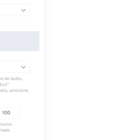
xo de áudio.
tico"
udio, selecione
volume,
etade,