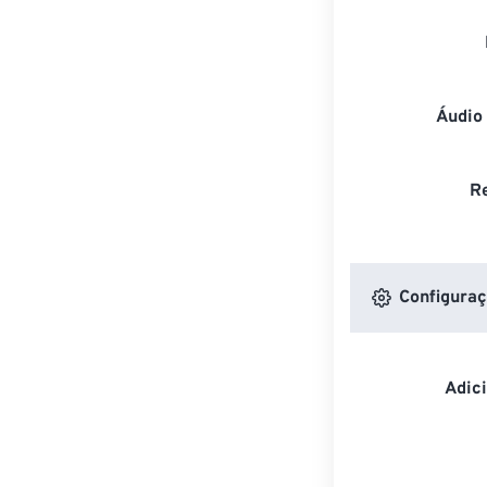
Áudio
R
Configuraç
Adic