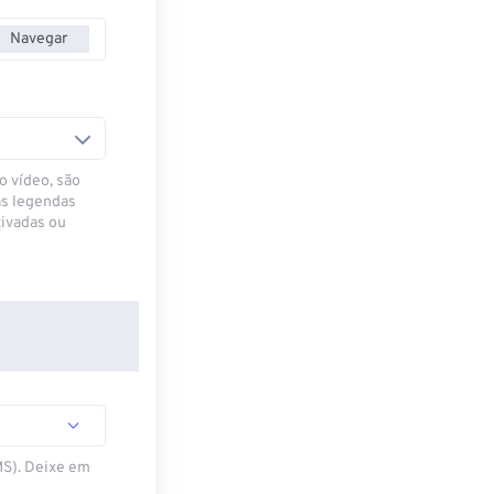
Navegar
o vídeo, são
as legendas
ivadas ou
MS). Deixe em