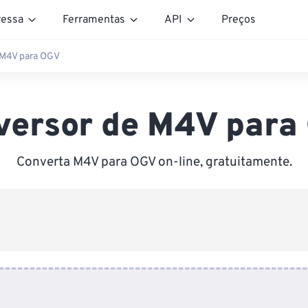
essa
Ferramentas
API
Preços
 M4V para OGV
versor de M4V para
Converta M4V para OGV on-line, gratuitamente.