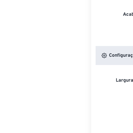
Acab
Configuraç
Largura