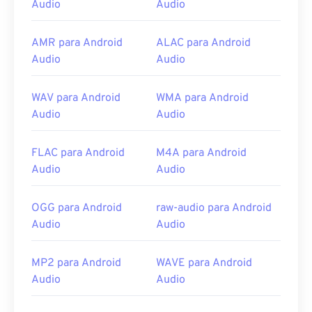
media player
é a melhor opção para abrir um
Audio
Audio
arquivo MP1, com a vantagem de que esse player
funciona em todas as plataformas.
AMR para Android
ALAC para Android
Outros ótimos reprodutores de mídia para abrir
Audio
Audio
MP1 incluem
Windows Media Player
,
Awave Studio
,
Winamp
e
jetAudio
.
WAV para Android
WMA para Android
Desenvolvido por:
ISO
/
IEC
,
Moving Pictures
Audio
Audio
Experts Group
FLAC para Android
M4A para Android
Lançamento inicial:
1993
Audio
Audio
Links úteis:
https://en.wikipedia.org/wiki/MPEG-1_Audio_Lay
OGG para Android
raw-audio para Android
er_I
Audio
Audio
https://mpeg.chiariglione.org/standards/mpeg-
1.html
MP2 para Android
WAVE para Android
Audio
Audio