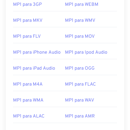
MP1 para 3GP
MP1 para WEBM
MP1 para MKV
MP1 para WMV
MP1 para FLV
MP1 para MOV
MP1 para iPhone Audio
MP1 para Ipod Audio
MP1 para iPad Audio
MP1 para OGG
00
00
00
00
00
00
00
00
MP1 para M4A
MP1 para FLAC
00
00
00
00
00
00
00
00
MP1 para WMA
MP1 para WAV
01
01
01
01
01
01
01
01
02
02
02
02
02
02
02
02
MP1 para ALAC
MP1 para AMR
03
03
03
03
03
03
03
03