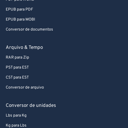
57
57
57
57
57
57
EPUB para PDF
58
58
58
58
58
58
EPUB para MOBI
59
59
59
59
59
59
Conversor de documentos
60
60
61
61
Arquivo & Tempo
62
62
RAR para Zip
63
63
PST para EST
64
64
CST para EST
65
65
Conversor de arquivo
66
66
67
67
Conversor de unidades
68
68
Lbs para Kg
69
69
Kg para Lbs