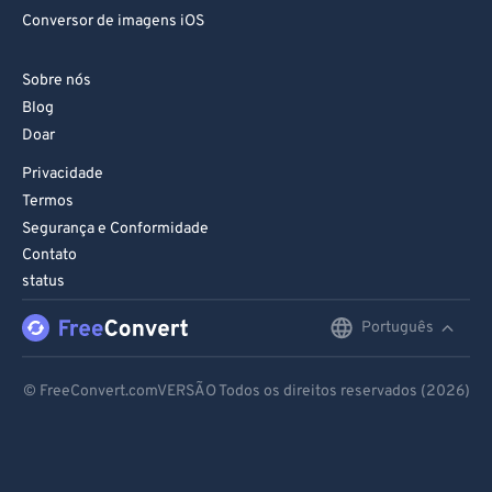
83
83
Conversor de imagens iOS
84
84
Sobre nós
85
85
Blog
86
86
Doar
87
87
Privacidade
88
88
Termos
Segurança e Conformidade
89
89
Contato
90
90
status
91
91
Português
English
92
92
Deutsch
93
93
© FreeConvert.comVERSÃO Todos os direitos reservados (2026)
Español
94
94
95
95
Français