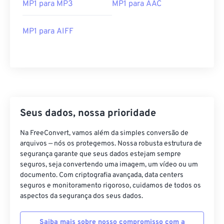
MP1 para MP3
MP1 para AAC
04
04
04
04
04
04
04
04
05
05
05
05
05
05
05
05
MP1 para AIFF
06
06
06
06
06
06
06
06
07
07
07
07
07
07
07
07
08
08
08
08
08
08
08
08
09
09
09
09
09
09
09
09
10
10
10
10
10
10
10
10
Seus dados, nossa prioridade
11
11
11
11
11
11
11
11
Na FreeConvert, vamos além da simples conversão de
12
12
12
12
12
12
12
12
arquivos — nós os protegemos. Nossa robusta estrutura de
segurança garante que seus dados estejam sempre
13
13
13
13
13
13
13
13
seguros, seja convertendo uma imagem, um vídeo ou um
14
14
14
14
14
14
14
14
documento. Com criptografia avançada, data centers
seguros e monitoramento rigoroso, cuidamos de todos os
15
15
15
15
15
15
15
15
aspectos da segurança dos seus dados.
16
16
16
16
16
16
16
16
Saiba mais sobre nosso compromisso com a