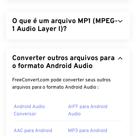
O que é um arquivo MP1 (MPEG-
1 Audio Layer I)?
O MPEG-1 Audio Layer 1 (MP1) é uma versão
anterior e mais simples do padrão de áudio
MPEG
.
Converter outros arquivos para
O MP1 está praticamente obsoleto, mas ainda é
suportado. O MP1 fazia parte do formato
o formato Android Audio
Digital
Compact Cassette
. Quase todos os arquivos que
eram MP1 foram substituídos pelos formatos de
FreeConvert.com pode converter seus outros
arquivo mais recentes
MPEG-1 Audio Layer II
arquivos para o formato Android Audio :
(MP2)
e
MPEG-1 Audio Layer III ou MPEG-2 Audio
Layer III (MP3)
.
Android Audio
AIFF para Android
Conversor
Audio
Como abrir um arquivo MP1?
Como o MP1 está amplamente obsoleto,
o VLC
AAC para Android
MP3 para Android