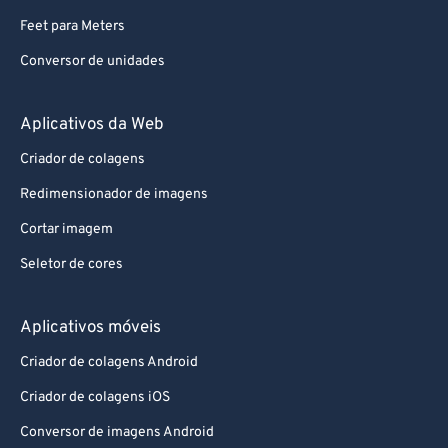
70
70
Feet para Meters
71
71
Conversor de unidades
72
72
73
73
Aplicativos da Web
74
74
Criador de colagens
75
75
Redimensionador de imagens
76
76
Cortar imagem
77
77
Seletor de cores
78
78
79
79
Aplicativos móveis
80
80
Criador de colagens Android
81
81
Criador de colagens iOS
82
82
Conversor de imagens Android