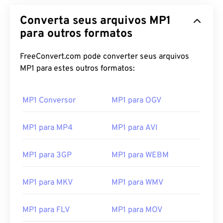
Converta seus arquivos MP1
para outros formatos
FreeConvert.com pode converter seus arquivos
MP1 para estes outros formatos:
MP1 Conversor
MP1 para OGV
MP1 para MP4
MP1 para AVI
00
00
00
00
00
00
00
00
MP1 para 3GP
MP1 para WEBM
00
00
00
00
00
00
00
00
MP1 para MKV
MP1 para WMV
01
01
01
01
01
01
01
01
02
02
02
02
02
02
02
02
MP1 para FLV
MP1 para MOV