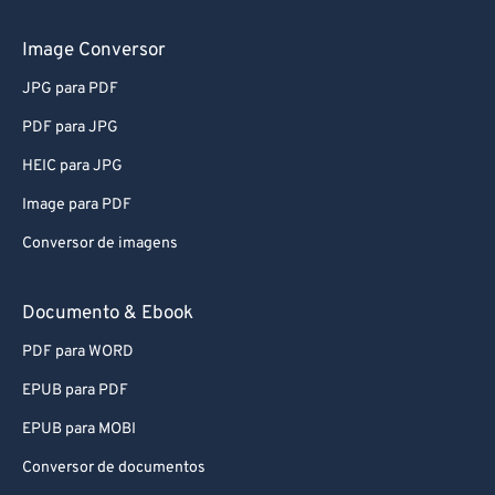
56
56
56
56
56
56
Image Conversor
57
57
57
57
57
57
58
58
58
58
58
58
JPG para PDF
59
59
59
59
59
59
PDF para JPG
60
60
HEIC para JPG
61
61
Image para PDF
62
62
Conversor de imagens
63
63
Documento & Ebook
64
64
65
65
PDF para WORD
66
66
EPUB para PDF
67
67
EPUB para MOBI
68
68
Conversor de documentos