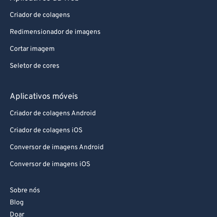
82
82
Criador de colagens
83
83
Redimensionador de imagens
84
84
Cortar imagem
85
85
86
86
Seletor de cores
87
87
Aplicativos móveis
88
88
Criador de colagens Android
89
89
Criador de colagens iOS
90
90
Conversor de imagens Android
91
91
Conversor de imagens iOS
92
92
93
93
Sobre nós
94
94
Blog
95
95
Doar