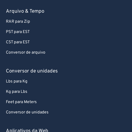
69
69
Arquivo & Tempo
70
70
RAR para Zip
71
71
72
72
PST para EST
73
73
CST para EST
74
74
Conversor de arquivo
75
75
Conversor de unidades
76
76
Lbs para Kg
77
77
Kg para Lbs
78
78
79
79
Feet para Meters
80
80
Conversor de unidades
81
81
Aplicativos da Web