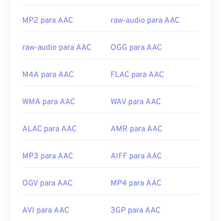
ISO/IEC
Lançamento inicial:
1997
MP2 para AAC
raw-audio para AAC
Links úteis:
raw-audio para AAC
OGG para AAC
https://en.wikipedia.org/wiki/Advanced_Audio_Coding
https://www.iso.org/standard/43345.html?
M4A para AAC
FLAC para AAC
browse=tc
WMA para AAC
WAV para AAC
ALAC para AAC
AMR para AAC
MP3 para AAC
AIFF para AAC
OGV para AAC
MP4 para AAC
AVI para AAC
3GP para AAC