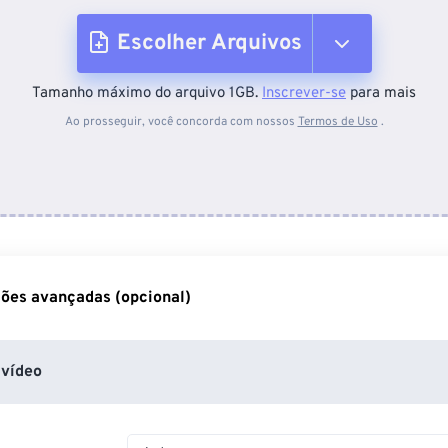
Escolher Arquivos
Tamanho máximo do arquivo 1GB.
Inscrever-se
para mais
Do dispositivo
Ao prosseguir, você concorda com nossos
Termos de Uso
.
Do Dropbox
Do Google Drive
ões avançadas (opcional)
Do OneDrive
vídeo
Da URL