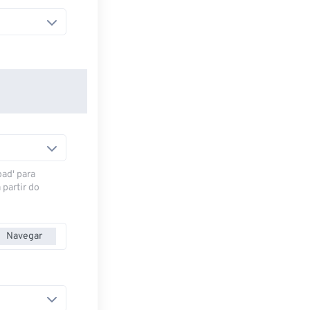
oad' para
 partir do
Navegar