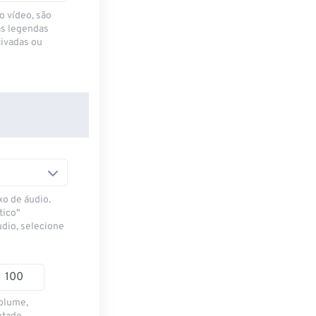
o vídeo, são
as legendas
ivadas ou
xo de áudio.
tico"
udio, selecione
volume,