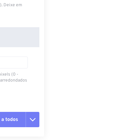
S). Deixe em
ixels (0 -
 arredondados
 a todos
 as opções
da predefinição