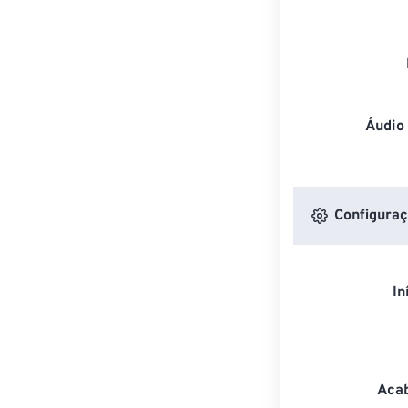
Áudio
Configuraç
In
Acab