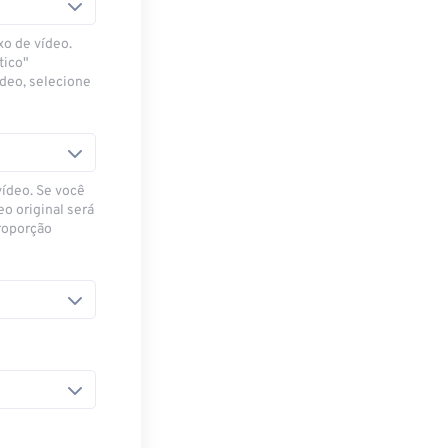
xo de vídeo.
tico"
ídeo, selecione
vídeo. Se você
eo original será
proporção