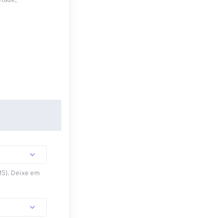
etade,
MS). Deixe em