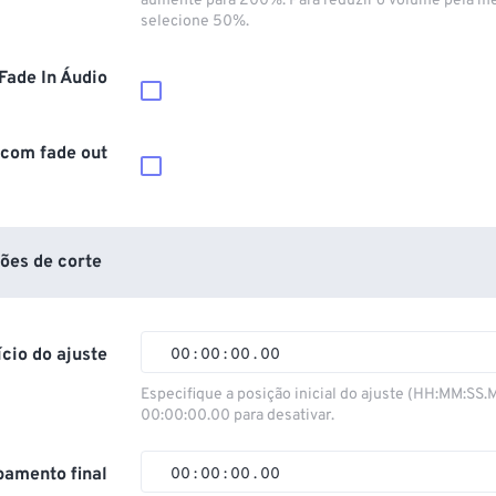
aumente para 200%. Para reduzir o volume pela m
selecione 50%.
Fade In Áudio
 com fade out
ões de corte
ício do ajuste
00
:
00
:
00
.
00
00
00
00
00
Especifique a posição inicial do ajuste (HH:MM:SS.
00:00:00.00 para desativar.
01
01
01
01
02
02
02
02
amento final
00
:
00
:
00
.
00