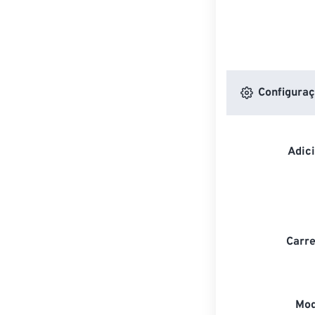
Configuraç
Adic
Carre
Mod