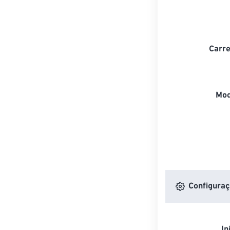
Carre
Mod
Configuraç
In