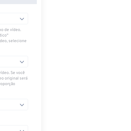
xo de vídeo.
tico"
ídeo, selecione
vídeo. Se você
eo original será
proporção