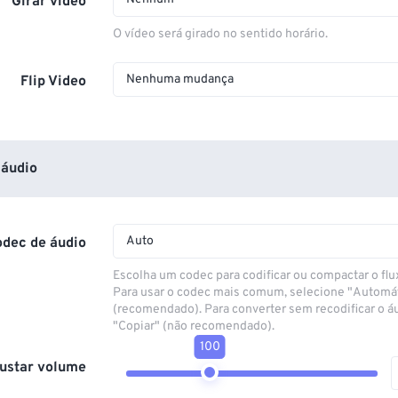
Girar vídeo
O vídeo será girado no sentido horário.
Nenhuma mudança
Flip Video
áudio
Auto
odec de áudio
Escolha um codec para codificar ou compactar o flu
Para usar o codec mais comum, selecione "Automá
(recomendado). Para converter sem recodificar o á
"Copiar" (não recomendado).
100
ustar volume