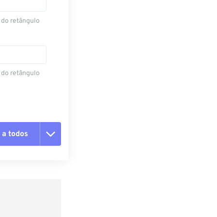
 do retângulo
 do retângulo
 a todos
 as opções
da predefinição
definição