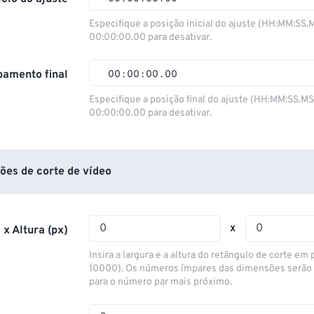
00
00
00
00
Especifique a posição inicial do ajuste (HH:MM:SS.
00:00:00.00 para desativar.
01
01
01
01
02
02
02
02
amento final
00
:
00
:
00
.
00
03
03
03
03
00
00
00
00
Especifique a posição final do ajuste (HH:MM:SS.M
00:00:00.00 para desativar.
04
04
04
04
01
01
01
01
05
05
05
05
02
02
02
02
06
06
06
06
03
03
03
03
ões de corte de vídeo
07
07
07
07
04
04
04
04
08
08
08
08
05
05
05
05
x
 x Altura (px)
09
09
09
09
06
06
06
06
Insira a largura e a altura do retângulo de corte em p
10
10
10
10
07
07
07
07
10000). Os números ímpares das dimensões serão
para o número par mais próximo.
11
11
11
11
08
08
08
08
12
12
12
12
09
09
09
09