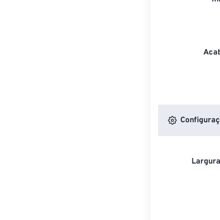
Acab
Configuraç
Largura