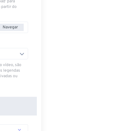
oad' para
 partir do
Navegar
o vídeo, são
as legendas
ivadas ou