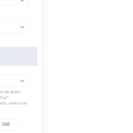
xo de áudio.
tico"
udio, selecione