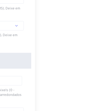
MS). Deixe em
S). Deixe em
ixels (0 -
 arredondados