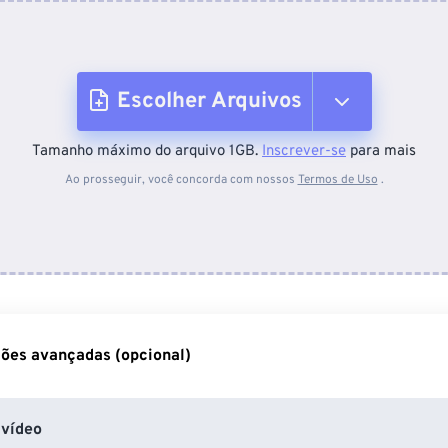
Escolher Arquivos
Tamanho máximo do arquivo 1GB.
Inscrever-se
para mais
Do dispositivo
Ao prosseguir, você concorda com nossos
Termos de Uso
.
Do Dropbox
Do Google Drive
ões avançadas (opcional)
Do OneDrive
vídeo
Da URL