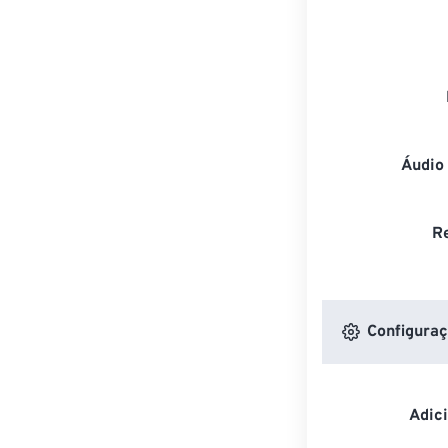
Áudio
R
Configuraç
Adic