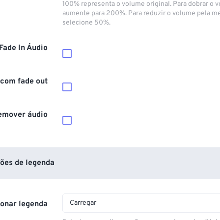
100% representa o volume original. Para dobrar o 
aumente para 200%. Para reduzir o volume pela m
selecione 50%.
Fade In Áudio
 com fade out
emover áudio
ões de legenda
Carregar
ionar legenda