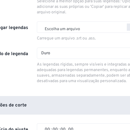
Selecione a melhor opção para suas legendas: 'Upl
adicionar as suas próprias ou 'Copiar' para replicar a
arquivo original.
gar legendas
Escolha um arquivo
Carregue um arquivo .srt ou .ass.
Duro
o de legenda
As legendas rígidas, sempre visíveis e integradas a
adequadas para legendas permanentes, enquanto 
suaves, armazenadas separadamente, podem ser at
desativadas para uma visualização personalizada.
ões de corte
ício do ajuste
00
:
00
:
00
.
00