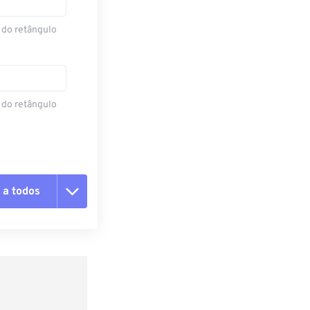
 do retângulo
 do retângulo
 a todos
 as opções
da predefinição
definição