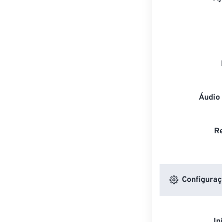
Áudio
R
Configuraç
In