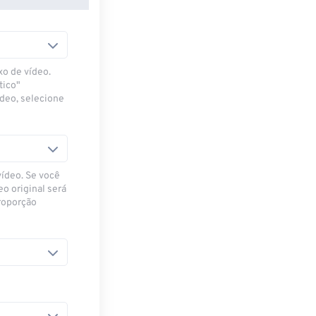
xo de vídeo.
tico"
ídeo, selecione
vídeo. Se você
eo original será
proporção