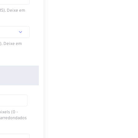
MS). Deixe em
S). Deixe em
ixels (0 -
 arredondados