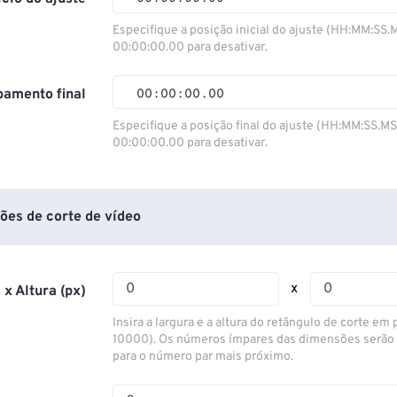
00
00
00
00
Especifique a posição inicial do ajuste (HH:MM:SS.
00:00:00.00 para desativar.
01
01
01
01
02
02
02
02
amento final
00
:
00
:
00
.
00
03
03
03
03
00
00
00
00
Especifique a posição final do ajuste (HH:MM:SS.M
00:00:00.00 para desativar.
04
04
04
04
01
01
01
01
05
05
05
05
02
02
02
02
06
06
06
06
03
03
03
03
ões de corte de vídeo
07
07
07
07
04
04
04
04
08
08
08
08
05
05
05
05
x
 x Altura (px)
09
09
09
09
06
06
06
06
Insira a largura e a altura do retângulo de corte em p
10
10
10
10
07
07
07
07
10000). Os números ímpares das dimensões serão
para o número par mais próximo.
11
11
11
11
08
08
08
08
12
12
12
12
09
09
09
09