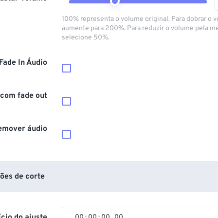
100% representa o volume original. Para dobrar o 
aumente para 200%. Para reduzir o volume pela m
selecione 50%.
Fade In Áudio
 com fade out
emover áudio
ões de corte
ício do ajuste
00
:
00
:
00
.
00