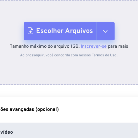
Escolher Arquivos
Tamanho máximo do arquivo 1GB.
Inscrever-se
para mais
Do dispositivo
Ao prosseguir, você concorda com nossos
Termos de Uso
.
Do Dropbox
Do Google Drive
ões avançadas (opcional)
Do OneDrive
vídeo
Da URL