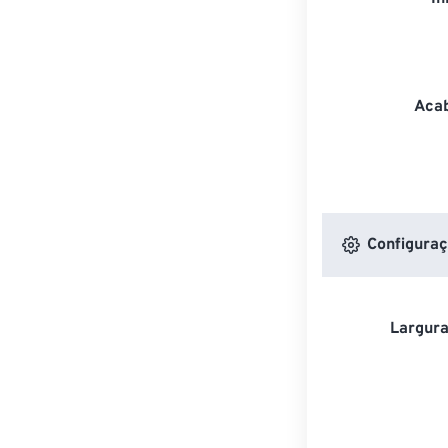
Acab
Configuraç
Largura