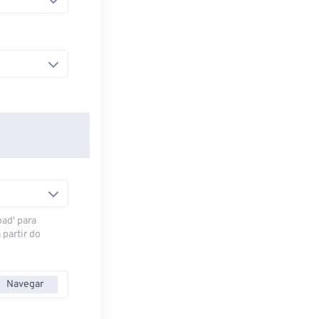
oad' para
 partir do
Navegar