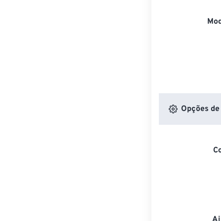
Mod
Opções de 
C
Aj