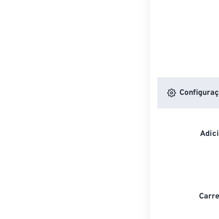
Configuraç
Adic
Carre