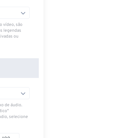
o vídeo, são
as legendas
ivadas ou
xo de áudio.
tico"
udio, selecione