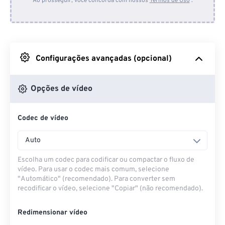
Ao prosseguir, você concorda com nossos
Termos de Uso
.
Do Dropbox
Do Google Drive
Configurações avançadas (opcional)
Do OneDrive
Opções de vídeo
Codec de vídeo
Da URL
Auto
Escolha um codec para codificar ou compactar o fluxo de
vídeo. Para usar o codec mais comum, selecione
"Automático" (recomendado). Para converter sem
recodificar o vídeo, selecione "Copiar" (não recomendado).
Redimensionar vídeo