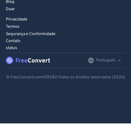
Blog
Doar
Privacidade
Termos
Segurança e Conformidade
Contato
status
Português
English
Deutsch
© FreeConvert.comVERSÃO Todos os direitos reservados (2026)
Español
Français
Português
Italiano