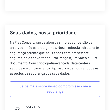
36
36
36
36
36
36
37
37
37
37
37
37
38
38
38
38
38
38
39
39
39
39
39
39
Seus dados, nossa prioridade
40
40
40
40
40
40
Na FreeConvert, vamos além da simples conversão de
41
41
41
41
41
41
arquivos — nós os protegemos. Nossa robusta estrutura de
42
42
42
42
42
42
segurança garante que seus dados estejam sempre
seguros, seja convertendo uma imagem, um vídeo ou um
43
43
43
43
43
43
documento. Com criptografia avançada, data centers
seguros e monitoramento rigoroso, cuidamos de todos os
44
44
44
44
44
44
aspectos da segurança dos seus dados.
45
45
45
45
45
45
46
46
46
46
46
46
Saiba mais sobre nosso compromisso com a
segurança
47
47
47
47
47
47
48
48
48
48
48
48
SSL/TLS