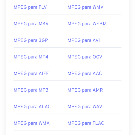
MPEG para FLV
MPEG para WMV
10
10
10
10
10
10
10
10
11
11
11
11
11
11
11
11
MPEG para MKV
MPEG para WEBM
12
12
12
12
12
12
12
12
13
13
13
13
13
13
13
13
MPEG para 3GP
MPEG para AVI
14
14
14
14
14
14
14
14
MPEG para MP4
MPEG para OGV
15
15
15
15
15
15
15
15
16
16
16
16
16
16
16
16
MPEG para AIFF
MPEG para AAC
17
17
17
17
17
17
17
17
18
18
18
18
18
18
18
18
MPEG para MP3
MPEG para AMR
19
19
19
19
19
19
19
19
MPEG para ALAC
MPEG para WAV
20
20
20
20
20
20
20
20
21
21
21
21
21
21
21
21
MPEG para WMA
MPEG para FLAC
22
22
22
22
22
22
22
22