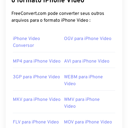
o formato iPhone Video
arquivo emprega compressão sofisticada usando
codecs
, produzindo arquivos pequenos de
FreeConvert.com pode converter seus outros
qualidade relativamente boa. A extensão de
arquivos para o formato iPhone Video :
arquivo MPEG está mais intimamente associada ao
formato
MPEG-1
.
iPhone Video
OGV para iPhone Video
Conversor
Como abrir um arquivo MPEG?
Arquivos MPEG quase sempre abrem no player de
MP4 para iPhone Video
AVI para iPhone Video
vídeo padrão do sistema operacional. No Windows,
ele abre no
Windows Media Player
. No Mac, ele
3GP para iPhone Video
WEBM para iPhone
abre no
QuickTime
. Ele não suporta capítulos,
Video
legendas, legendas ocultas, tags de metadados ou
menus. Ele pode ser transmitido pela internet ou
MKV para iPhone Video
WMV para iPhone
reproduzido em um player de hardware.
Video
Às vezes, abrir um arquivo MPEG requer o uso de
software de terceiros, como quando um vídeo
FLV para iPhone Video
MOV para iPhone Video
MPEG-2 faz parte do arquivo. Nesse caso, baixe