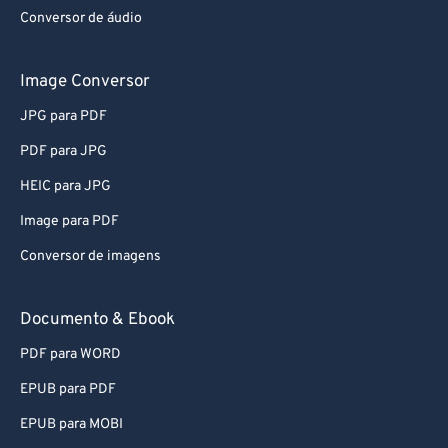
Conversor de áudio
76
76
77
77
Image Conversor
78
78
JPG para PDF
79
79
PDF para JPG
80
80
HEIC para JPG
81
81
Image para PDF
82
82
Conversor de imagens
83
83
84
84
Documento & Ebook
85
85
PDF para WORD
86
86
EPUB para PDF
87
87
EPUB para MOBI
88
88