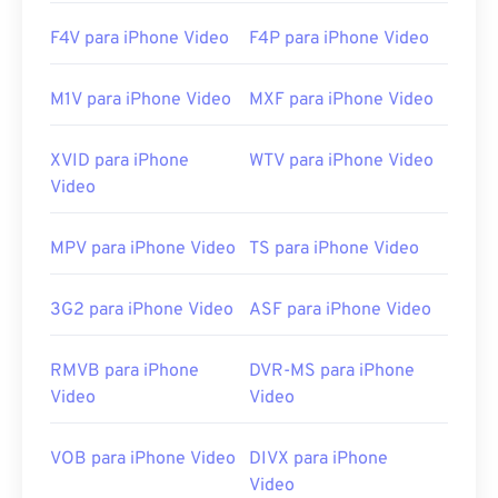
um decodificador de vídeo MPEG-2 (pacote de
decodificador de DVD). Se nada mais funcionar,
F4V para iPhone Video
F4P para iPhone Video
tente
o VLC media player
.
M1V para iPhone Video
MXF para iPhone Video
Desenvolvido por:
Motion Picture Experts Group
(MPEG)
XVID para iPhone
WTV para iPhone Video
Lançamento inicial:
1988
Video
Links úteis:
https://en.wikipedia.org/wiki/Moving_Picture_Experts_
MPV para iPhone Video
TS para iPhone Video
https://en.wikipedia.org/wiki/MPEG-1
3G2 para iPhone Video
ASF para iPhone Video
RMVB para iPhone
DVR-MS para iPhone
Video
Video
VOB para iPhone Video
DIVX para iPhone
Video