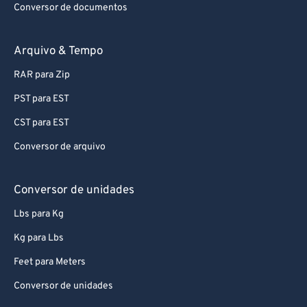
Conversor de documentos
89
89
90
90
Arquivo & Tempo
91
91
RAR para Zip
92
92
PST para EST
93
93
CST para EST
94
94
Conversor de arquivo
95
95
96
96
Conversor de unidades
97
97
Lbs para Kg
98
98
Kg para Lbs
99
99
Feet para Meters
Conversor de unidades