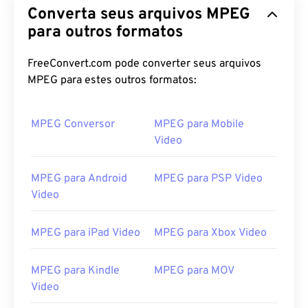
Converta seus arquivos MPEG
para outros formatos
00
00
00
00
00
00
00
00
FreeConvert.com pode converter seus arquivos
MPEG para estes outros formatos:
00
00
00
00
00
00
00
00
01
01
01
01
01
01
01
01
MPEG Conversor
MPEG para Mobile
02
02
02
02
02
02
02
02
Video
03
03
03
03
03
03
03
03
MPEG para Android
MPEG para PSP Video
04
04
04
04
04
04
04
04
Video
05
05
05
05
05
05
05
05
06
06
06
06
06
06
06
06
MPEG para iPad Video
MPEG para Xbox Video
07
07
07
07
07
07
07
07
MPEG para Kindle
MPEG para MOV
08
08
08
08
08
08
08
08
Video
09
09
09
09
09
09
09
09