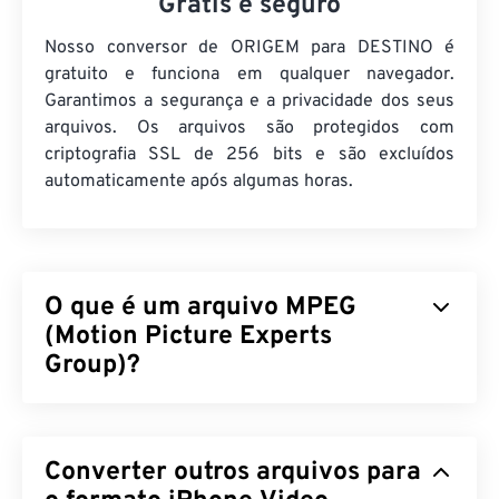
Grátis e seguro
Nosso conversor de ORIGEM para DESTINO é
gratuito e funciona em qualquer navegador.
Garantimos a segurança e a privacidade dos seus
arquivos. Os arquivos são protegidos com
criptografia SSL de 256 bits e são excluídos
automaticamente após algumas horas.
O que é um arquivo MPEG
(Motion Picture Experts
Group)?
Motion Picture Experts Group (MPEG) é uma
família
de formatos de arquivo de vídeo digital,
Converter outros arquivos para
assim como o nome da organização que
desenvolveu os padrões do formato. O formato de