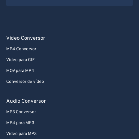
62
62
63
63
64
64
65
65
Video Conversor
66
66
MP4 Conversor
67
67
Video para GIF
68
68
MOV para MP4
69
69
Conversor de vídeo
70
70
71
71
Audio Conversor
72
72
MP3 Conversor
73
73
MP4 para MP3
74
74
Video para MP3
75
75