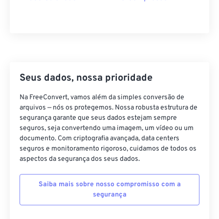
21
21
21
21
21
21
21
21
22
22
22
22
22
22
22
22
23
23
23
23
23
23
23
23
24
24
24
24
24
24
Seus dados, nossa prioridade
25
25
25
25
25
25
Na FreeConvert, vamos além da simples conversão de
26
26
26
26
26
26
arquivos — nós os protegemos. Nossa robusta estrutura de
27
27
27
27
27
27
segurança garante que seus dados estejam sempre
seguros, seja convertendo uma imagem, um vídeo ou um
28
28
28
28
28
28
documento. Com criptografia avançada, data centers
29
29
29
29
29
29
seguros e monitoramento rigoroso, cuidamos de todos os
aspectos da segurança dos seus dados.
30
30
30
30
30
30
31
31
31
31
31
31
Saiba mais sobre nosso compromisso com a
segurança
32
32
32
32
32
32
33
33
33
33
33
33