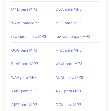
e
TeslaCrypt 3.0 Ransomware Crypto File
, um
https://en.wikipedia.org/wiki/Moving_Picture_Experts_
malware que exigia resgate em bitcoins, mas
M4B para MP3
OGA para MP3
https://en.wikipedia.org/wiki/MPEG-1
felizmente agora está desativado e não representa
mais uma ameaça.
WAVE para MP3
MP2 para MP3
Desenvolvido por:
ISO
/
IEC
,
Moving Pictures
Experts Group
raw-audio para MP3
raw-audio para MP3
Lançamento inicial:
1993
Links úteis:
OGG para MP3
M4A para MP3
https://en.wikipedia.org/wiki/MP3
FLAC para MP3
WMA para MP3
https://mpeg.chiariglione.org/standards/mpeg-
a/music-player-application-format.html
WAV para MP3
ALAC para MP3
AMR para MP3
AAC para MP3
AIFF para MP3
OGV para MP3