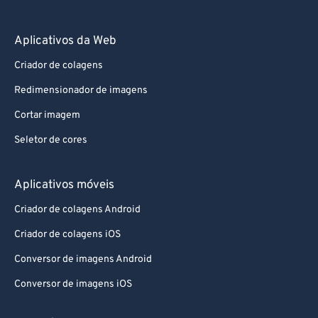
86
86
87
87
Aplicativos da Web
88
88
Criador de colagens
89
89
Redimensionador de imagens
90
90
Cortar imagem
91
91
Seletor de cores
92
92
93
93
Aplicativos móveis
94
94
Criador de colagens Android
95
95
Criador de colagens iOS
96
96
Conversor de imagens Android
97
97
Conversor de imagens iOS
98
98
99
99