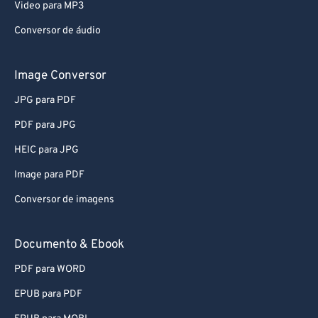
Video para MP3
60
60
Conversor de áudio
61
61
62
62
Image Conversor
63
63
JPG para PDF
64
64
PDF para JPG
65
65
HEIC para JPG
66
66
Image para PDF
67
67
Conversor de imagens
68
68
69
69
Documento & Ebook
70
70
PDF para WORD
71
71
EPUB para PDF
72
72