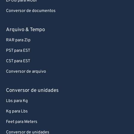
EPUB para MOBI
73
73
Conversor de documentos
74
74
75
75
Arquivo & Tempo
76
76
RAR para Zip
77
77
PST para EST
78
78
CST para EST
79
79
Conversor de arquivo
80
80
81
81
Conversor de unidades
82
82
Lbs para Kg
83
83
Kg para Lbs
84
84
Feet para Meters
85
85
Conversor de unidades