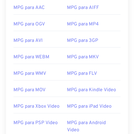
MPG para AAC
MPG para AIFF
MPG para OGV
MPG para MP4
00
00
00
00
00
00
00
00
MPG para AVI
MPG para 3GP
MPG para WEBM
MPG para MKV
00
00
00
00
00
00
00
00
MPG para WMV
MPG para FLV
01
01
01
01
01
01
01
01
02
02
02
02
02
02
02
02
MPG para MOV
MPG para Kindle Video
03
03
03
03
03
03
03
03
04
04
04
04
04
04
04
04
MPG para Xbox Video
MPG para iPad Video
05
05
05
05
05
05
05
05
MPG para PSP Video
MPG para Android
06
06
06
06
06
06
06
06
Video