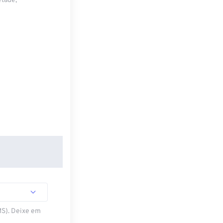
etade,
MS). Deixe em