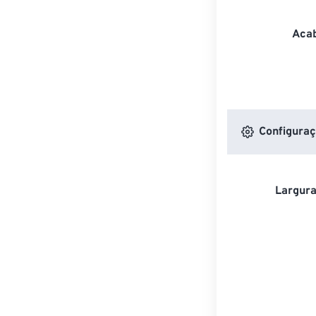
Acab
Configuraç
Largura