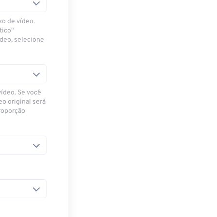
xo de vídeo.
tico"
ídeo, selecione
vídeo. Se você
eo original será
proporção