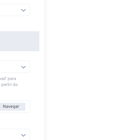
oad' para
 partir do
Navegar