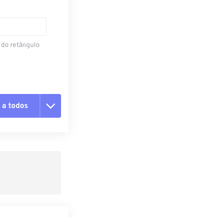
 do retângulo
 a todos
 as opções
da predefinição
definição