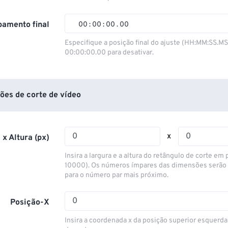
01
01
01
01
02
02
02
02
amento final
00
:
00
:
00
.
00
03
03
03
03
00
00
00
00
Especifique a posição final do ajuste (HH:MM:SS.M
00:00:00.00 para desativar.
04
04
04
04
01
01
01
01
05
05
05
05
02
02
02
02
06
06
06
06
03
03
03
03
ões de corte de vídeo
07
07
07
07
04
04
04
04
08
08
08
08
05
05
05
05
x
 x Altura (px)
09
09
09
09
06
06
06
06
Insira a largura e a altura do retângulo de corte em p
10
10
10
10
07
07
07
07
10000). Os números ímpares das dimensões serão
para o número par mais próximo.
11
11
11
11
08
08
08
08
12
12
12
12
09
09
09
09
Posição-X
13
13
13
13
10
10
10
10
Insira a coordenada x da posição superior esquerda