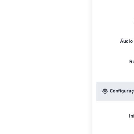
Áudio
R
Configuraç
In