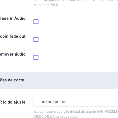
aumente para 200%. Para reduzir o volume pela m
selecione 50%.
Fade In Áudio
 com fade out
emover áudio
ões de corte
ício do ajuste
00
:
00
:
00
.
00
00
00
00
00
Especifique a posição inicial do ajuste (HH:MM:SS.
00:00:00.00 para desativar.