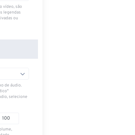
o vídeo, são
as legendas
ivadas ou
xo de áudio.
tico"
udio, selecione
volume,