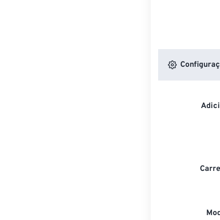
Configuraç
Adic
Carre
Mod