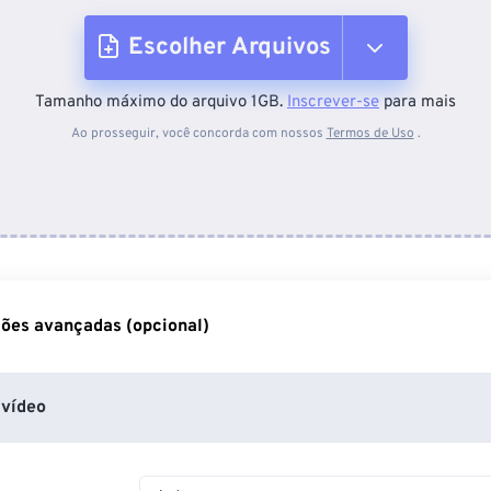
Escolher Arquivos
Tamanho máximo do arquivo 1GB.
Inscrever-se
para mais
Do dispositivo
Ao prosseguir, você concorda com nossos
Termos de Uso
.
Do Dropbox
Do Google Drive
ões avançadas (opcional)
Do OneDrive
vídeo
Da URL