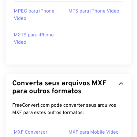
MPEG para iPhone
MTS para iPhone Video
Video
00
00
00
00
00
00
00
00
M2TS para iPhone
Video
00
00
00
00
00
00
00
00
01
01
01
01
01
01
01
01
02
02
02
02
02
02
02
02
Converta seus arquivos MXF
03
03
03
03
03
03
03
03
para outros formatos
04
04
04
04
04
04
04
04
FreeConvert.com pode converter seus arquivos
05
05
05
05
05
05
05
05
MXF para estes outros formatos:
06
06
06
06
06
06
06
06
07
07
07
07
07
07
07
07
MXF Conversor
MXF para Mobile Video