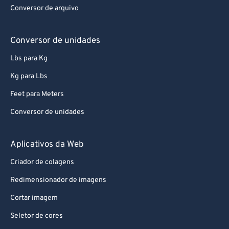
87
87
Conversor de arquivo
88
88
89
89
Conversor de unidades
90
90
Lbs para Kg
91
91
Kg para Lbs
92
92
Feet para Meters
93
93
Conversor de unidades
94
94
95
95
Aplicativos da Web
96
96
Criador de colagens
97
97
Redimensionador de imagens
98
98
Cortar imagem
99
99
Seletor de cores