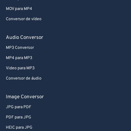
61
61
MOV para MP4
62
62
Conversor de vídeo
63
63
64
64
Audio Conversor
65
65
MP3 Conversor
66
66
MP4 para MP3
67
67
Video para MP3
68
68
Conversor de áudio
69
69
70
70
Image Conversor
71
71
JPG para PDF
72
72
PDF para JPG
73
73
HEIC para JPG