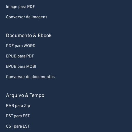
74
74
Image para PDF
75
75
Conversor de imagens
76
76
77
77
Documento & Ebook
78
78
PDF para WORD
79
79
EPUB para PDF
80
80
EPUB para MOBI
81
81
Conversor de documentos
82
82
83
83
Arquivo & Tempo
84
84
RAR para Zip
85
85
PST para EST
86
86
CST para EST