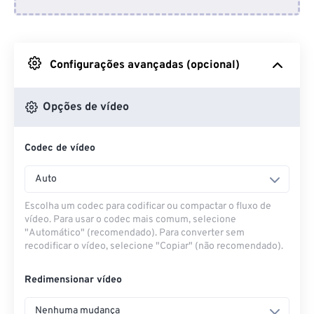
Do Dropbox
Do Google Drive
Configurações avançadas (opcional)
Do OneDrive
Opções de vídeo
Codec de vídeo
Da URL
Auto
Escolha um codec para codificar ou compactar o fluxo de
vídeo. Para usar o codec mais comum, selecione
"Automático" (recomendado). Para converter sem
recodificar o vídeo, selecione "Copiar" (não recomendado).
Redimensionar vídeo
Nenhuma mudança