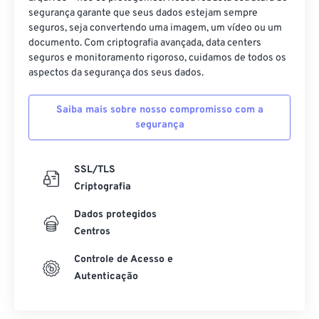
segurança garante que seus dados estejam sempre
35
35
35
35
35
35
seguros, seja convertendo uma imagem, um vídeo ou um
documento. Com criptografia avançada, data centers
36
36
36
36
36
36
seguros e monitoramento rigoroso, cuidamos de todos os
37
37
37
37
37
37
aspectos da segurança dos seus dados.
38
38
38
38
38
38
Saiba mais sobre nosso compromisso com a
39
39
39
39
39
39
segurança
40
40
40
40
40
40
41
41
41
41
41
41
SSL/TLS
Criptografia
42
42
42
42
42
42
43
43
43
43
43
43
Dados protegidos
Centros
44
44
44
44
44
44
Controle de Acesso e
45
45
45
45
45
45
Autenticação
46
46
46
46
46
46
47
47
47
47
47
47