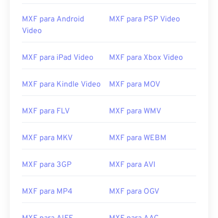
08
08
08
08
08
08
08
08
MXF para Android
MXF para PSP Video
09
09
09
09
09
09
09
09
Video
10
10
10
10
10
10
10
10
11
11
11
11
11
11
11
11
MXF para iPad Video
MXF para Xbox Video
12
12
12
12
12
12
12
12
MXF para Kindle Video
MXF para MOV
13
13
13
13
13
13
13
13
14
14
14
14
14
14
14
14
MXF para FLV
MXF para WMV
15
15
15
15
15
15
15
15
16
16
16
16
16
16
16
16
MXF para MKV
MXF para WEBM
17
17
17
17
17
17
17
17
MXF para 3GP
MXF para AVI
18
18
18
18
18
18
18
18
19
19
19
19
19
19
19
19
MXF para MP4
MXF para OGV
20
20
20
20
20
20
20
20