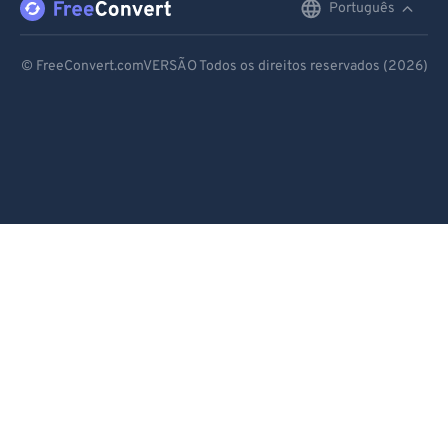
Português
English
Deutsch
© FreeConvert.comVERSÃO Todos os direitos reservados (2026)
Español
Français
Português
Italiano
Dutch
日本語
简体中文
繁體中文
한국어