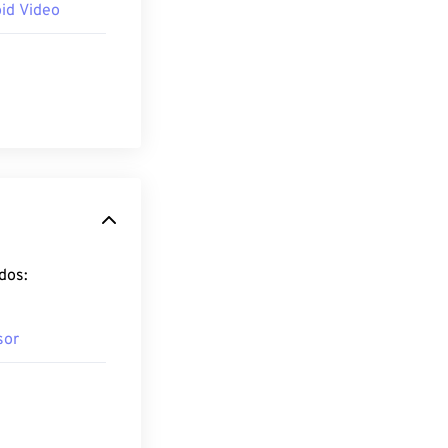
id Video
dos:
sor