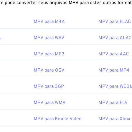
FreeConvert.com pode converter seus arquivos MPV para estes outros fo
ra de reproduzir um arquivo MPV é no
MPV player
.
lo não funcionar, tente abrir o arquivo usando um dos seguin
MPV para M4A
MPV para FLAC
e o aplicativo correto ao arquivo seguindo estas
instruções
. 
extensão MPG também pode ajudar. Outros players que podem 
A
MPV para WAV
MPV para ALAC
er
,
Eltima Elmedia Player
,
Microsoft Windows Media Player
,
C
u
PentaLoop PlayerXtreme Media Player
.
R
MPV para MP3
MPV para AAC
or:
Comunidade de desenvolvedores do MPlayer e Mplayer2
cial:
2013
MPV para OGV
MPV para MP4
MPV para 3GP
MPV para WEB
ipedia.org/wiki/Mpv_(media_player)
MPV para WMV
MPV para FLV
MPV para Kindle Video
MPV para Xbox 