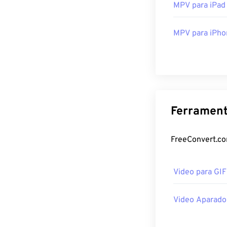
MPV para iPad
MPV para iPho
Ferrament
FreeConvert.co
Video para GI
Video Aparado