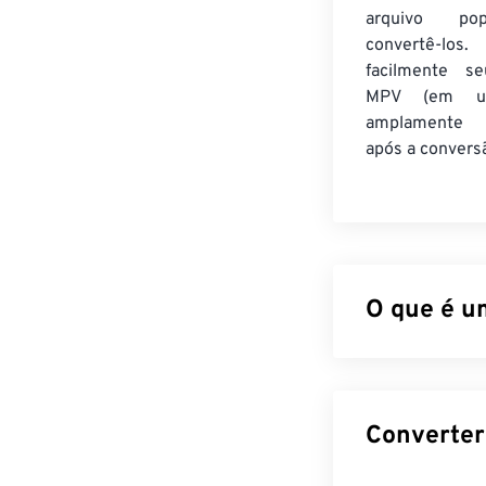
arquivo po
convertê-los.
facilmente se
MPV (em u
amplamente 
após a convers
O que é u
O MPEG Element
aberto que ope
um controlador 
Como abri