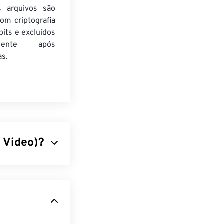
s arquivos são
om criptografia
its e excluídos
amente após
as.
 Video)?
 de código
aracterístico é