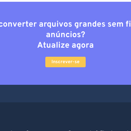
converter arquivos grandes sem fi
anúncios?
Atualize agora
Inscrever-se