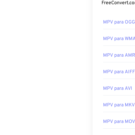
A melhor manei
Se o clique dup
MPV para OGG
Windows, associ
arquivo com a 
MPV para WM
VLC media play
PowerDVD 17
o
MPV para AM
Desenvolvido p
Lançamento ini
MPV para AIFF
Links úteis:
MPV para AVI
https://en.wik
https://mpv.io/
MPV para MKV
MPV para MOV