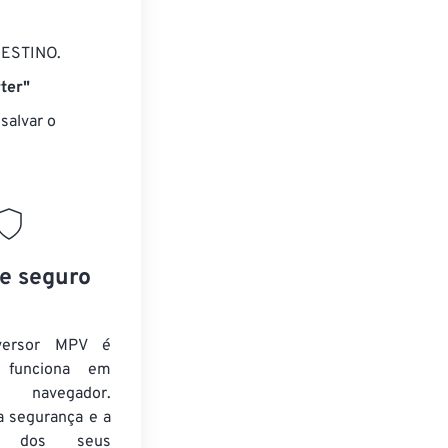
DESTINO.
ter"
salvar o
 e seguro
versor MPV é
e funciona em
 navegador.
a segurança e a
de dos seus