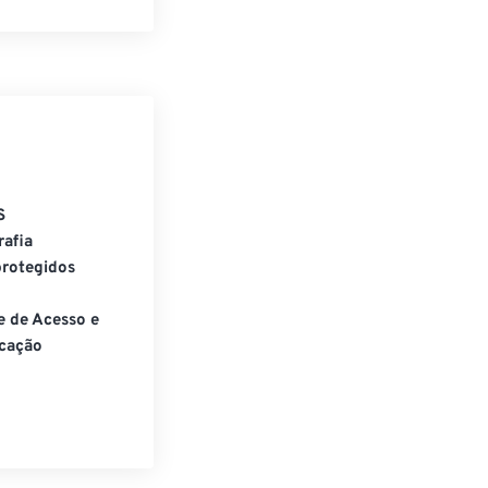
S
rafia
rotegidos
e de Acesso e
cação