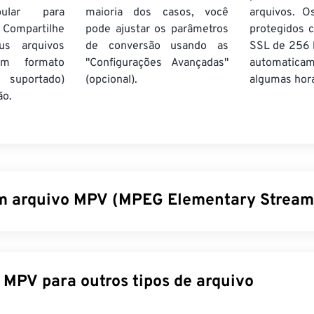
pular para
maioria dos casos, você
arquivos. O
 Compartilhe
pode ajustar os parâmetros
protegidos c
us arquivos
de conversão usando as
SSL de 256 b
m formato
"Configurações Avançadas"
automatic
suportado)
(opcional).
algumas hor
ão.
m arquivo MPV (MPEG Elementary Stream
ary Stream Video (MPV) é um reprodutor de mídia gratuito e
ra em diversas plataformas, incluindo
o Android
. Seu recurso c
na tela (
OSC
) acionado por mouse.
Converter MPV para outros tipos de arquivo
r um arquivo MPV?